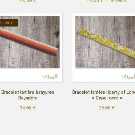
49,00
€
49,00
€
–
54,00
€
éassort
Bracelet lanière à rayures
Bracelet lanière liberty of Lo
Bayadère
« Capel ocre »
34,00
€
35,00
€