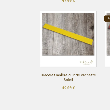
47,00
€
R
Bracelet lanière cuir de vachette
Soleil
49,00
€