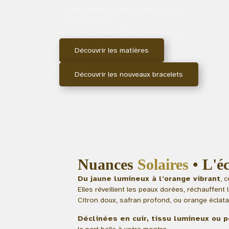
Votre montre évolue avec vous.
Votre montre.
Toutes les versions de vous.
Découvrir les matières
Découvrir les nouveaux bracelets
Nuances
Solaires
• L'éc
Du jaune lumineux à l’orange vibrant
, 
Elles réveillent les peaux dorées, réchauffent 
Citron doux, safran profond, ou orange éclat
Déclinées en cuir, tissu lumineux ou 
la part belle à votre montre.