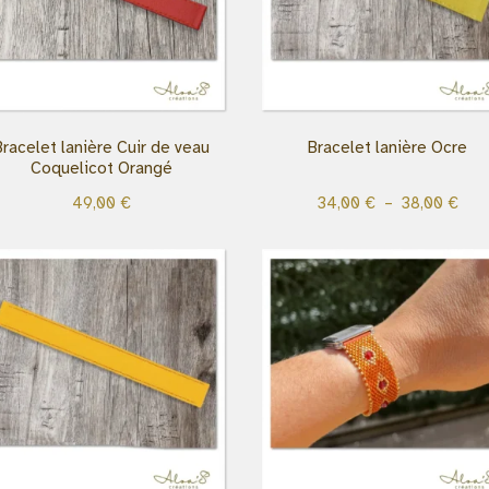
Bracelet lanière Cuir de veau
Bracelet lanière Ocre
Coquelicot Orangé
49,00
€
34,00
€
–
38,00
€