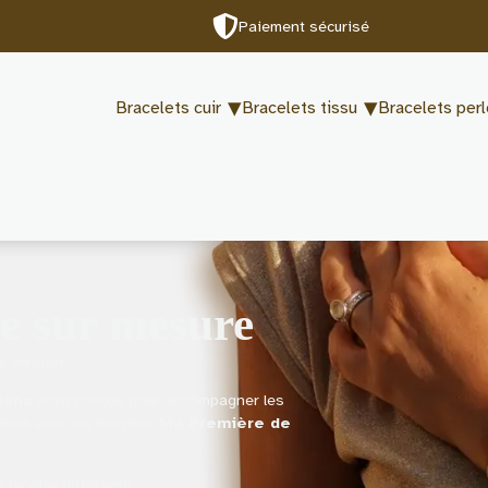
Paiement sécurisé
Bracelets cuir
Bracelets tissu
Bracelets per
e sur mesure
e version.
ions
sont conçus pour accompagner les
ibles avec les montres
Ma Première de
 facette différente.