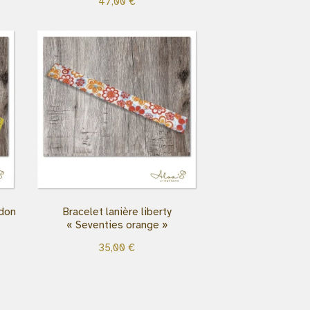
47,00
€
ndon
Bracelet lanière liberty
« Seventies orange »
35,00
€