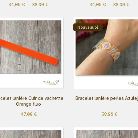
34,00
€
–
38,00
€
34,00
€
–
38,00
€
Nouveauté
celet lanière Cuir de vachette
Bracelet lanière perles Azule
Orange fluo
47,00
€
59,00
€