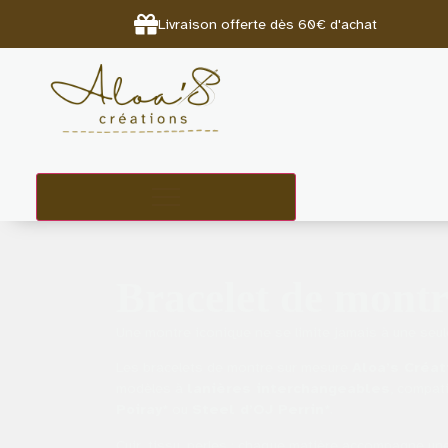
Livraison offerte dès 60€ d'achat
Bracelet de montr
Une montre iconique ne se limite jamais à une seul
Les bracelets de montre sur mesure
Aloa’s Créat
modèles à
lanières interchangeables
, compat
Poiray*
ou
Steel d’OJ Perrin*
.
Cuir, tissu, perles : chaque matière accompagne une