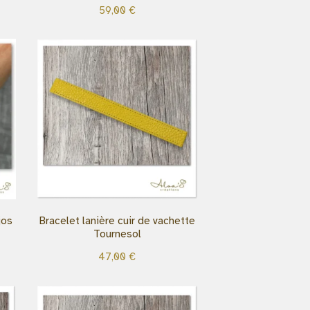
59,00
€
jos
Bracelet lanière cuir de vachette
Tournesol
47,00
€