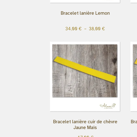
Bracelet lanière Lemon
34,00
€
–
38,00
€
Bracelet lanière cuir de chèvre
Br
Jaune Maïs