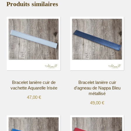
Produits similaires
Bracelet lanière cuir de
Bracelet lanière cuir
vachette Aquarelle Irisée
d’agneau de Nappa Bleu
métallisé
47,00
€
49,00
€
Ce
Ce
produit
produit
a
a
plusieurs
plusieurs