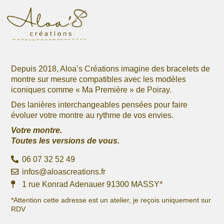
sur
sur
la
la
page
page
du
du
produit
produit
Depuis 2018, Aloa’s Créations imagine des bracelets de
montre sur mesure compatibles avec les modèles
iconiques comme « Ma Première » de Poiray.
Des lanières interchangeables pensées pour faire
évoluer votre montre au rythme de vos envies.
Votre montre.
Toutes les versions de vous.
06 07 32 52 49
infos@aloascreations.fr
1 rue Konrad Adenauer 91300 MASSY*
*Attention cette adresse est un atelier, je reçois uniquement sur
RDV