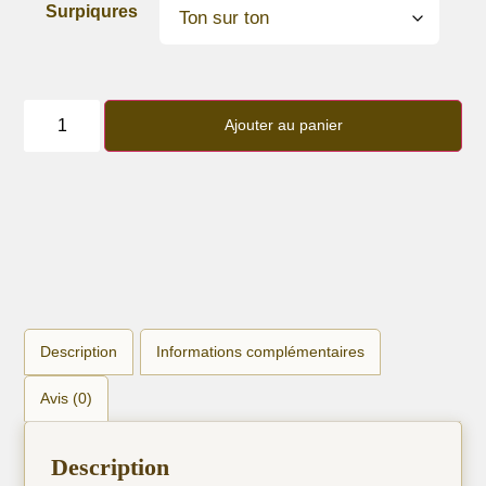
Surpiqures
quantité
de
Ajouter au panier
Bracelet
lanière
cuir
d'iguane
Noir
Verni
Description
Informations complémentaires
Avis (0)
Description