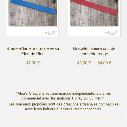
variations.
variations.
Les
Les
options
options
peuvent
peuvent
être
être
choisies
choisies
sur
sur
la
la
Bracelet lanière cuir de veau
Bracelet lanière cuir de
page
page
Electric Blue
vachette rouge
du
du
produit
produit
Plage
47,00
€
49,00
€
–
54,00
€
Ce
Ce
de
produit
produit
prix :
a
a
49,00 €
plusieurs
plusieurs
à
variations.
variations.
*Aloa’s Créations est une marque indépendante, sans lien
54,00 €
Les
commercial avec les maisons Poiray ou OJ Perrin.
Les
options
Les bracelets proposés sont des créations artisanales compatibles
options
avec leurs boîtiers à lanières interchangeables.
peuvent
peuvent
être
être
choisies
choisies