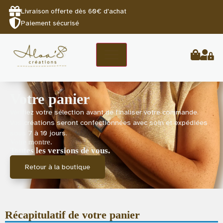
Livraison offerte dès 60€ d'achat
Paiement sécurisé
Votre panier
Vérifiez votre sélection avant de finaliser votre commande.
Vos créations seront confectionnées avec soin et expédiées
sous 7 à 10 jours.
Votre montre.
Toutes les versions de vous.
Retour à la boutique
Récapitulatif de votre panier