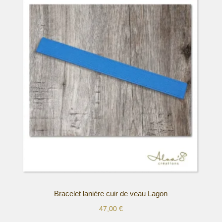
a
plusieurs
variations.
Les
options
peuvent
être
choisies
sur
la
page
du
produit
Bracelet lanière cuir de veau Lagon
47,00
€
Ce