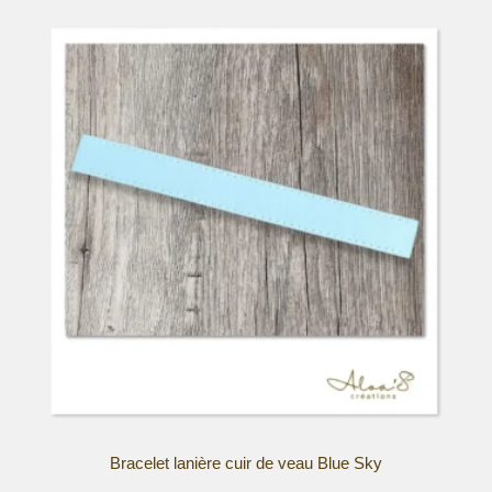
produit
a
plusieurs
variations.
Les
options
peuvent
être
choisies
sur
la
page
du
produit
Bracelet lanière cuir de veau Blue Sky