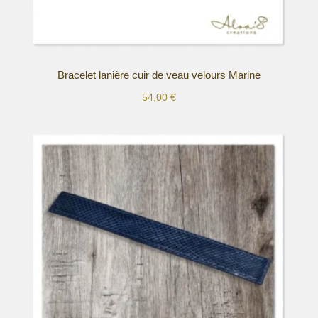
Bracelet lanière cuir de veau velours Marine
54,00
€
Ce
produit
a
plusieurs
variations.
Les
options
peuvent
être
choisies
sur
la
page
du