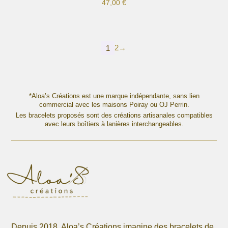
47,00
€
Ce
produit
a
plusieurs
2
→
1
variations.
Les
options
peuvent
*Aloa’s Créations est une marque indépendante, sans lien
être
commercial avec les maisons Poiray ou OJ Perrin.
choisies
Les bracelets proposés sont des créations artisanales compatibles
sur
avec leurs boîtiers à lanières interchangeables.
la
page
du
produit
Depuis 2018, Aloa’s Créations imagine des bracelets de