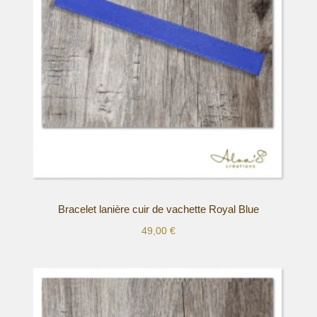
peuvent
être
choisies
sur
la
page
du
produit
Bracelet lanière cuir de vachette Royal Blue
49,00
€
Ce
produit
a
plusieurs
variations.