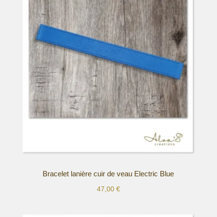
variations.
Les
options
peuvent
être
choisies
sur
la
page
du
produit
Bracelet lanière cuir de veau Electric Blue
47,00
€
Ce
produit