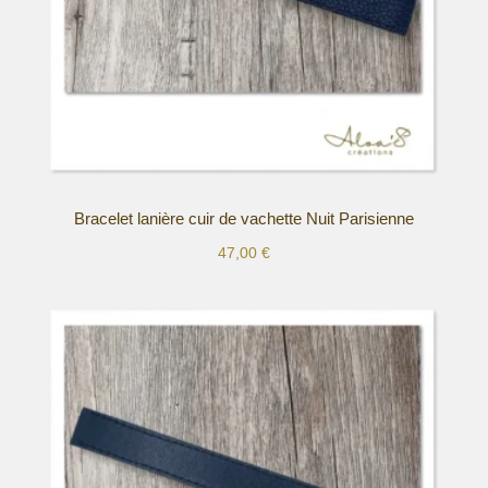
la
page
du
produit
Bracelet lanière cuir de vachette Nuit Parisienne
47,00
€
Ce
produit
a
plusieurs
variations.
Les
options
peuvent
être
choisies