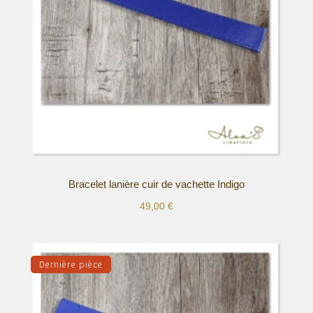
être
choisies
sur
la
page
du
produit
Bracelet lanière cuir de vachette Indigo
49,00
€
Ce
produit
a
Dernière pièce
plusieurs
variations.
Les
options