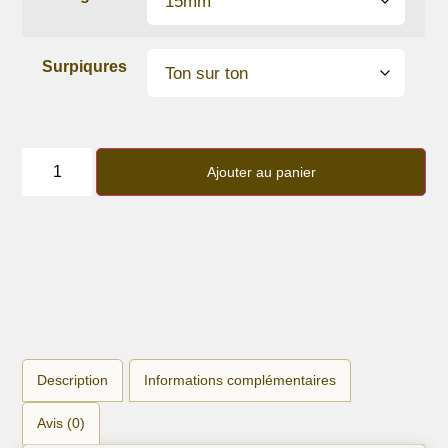
Surpiqures
quantité
de
Ajouter au panier
Bracelet
lanière
cuir
de
veau
Blue
Sky
Description
Informations complémentaires
Avis (0)