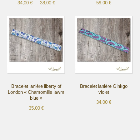
Plage
34,00
€
–
38,00
€
59,00
€
Ce
Ce
de
produit
produit
prix :
a
a
34,00 €
plusieurs
plusieurs
à
variations.
variations.
38,00 €
Les
Les
options
options
peuvent
peuvent
être
être
choisies
choisies
sur
sur
la
la
Bracelet lanière liberty of
Bracelet lanière Ginkgo
page
page
London « Chamomille lawm
violet
du
du
blue »
produit
produit
34,00
€
35,00
€
Ce
Ce
produit
produit
a
a
plusieurs
plusieurs