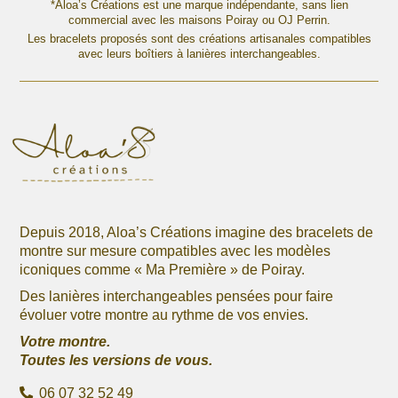
variations.
variations.
*Aloa’s Créations est une marque indépendante, sans lien
Les
commercial avec les maisons Poiray ou OJ Perrin.
Les
options
Les bracelets proposés sont des créations artisanales compatibles
options
avec leurs boîtiers à lanières interchangeables.
peuvent
peuvent
être
être
choisies
choisies
sur
sur
la
la
page
page
du
du
produit
produit
Depuis 2018, Aloa’s Créations imagine des bracelets de
montre sur mesure compatibles avec les modèles
iconiques comme « Ma Première » de Poiray.
Des lanières interchangeables pensées pour faire
évoluer votre montre au rythme de vos envies.
Votre montre.
Toutes les versions de vous.
06 07 32 52 49