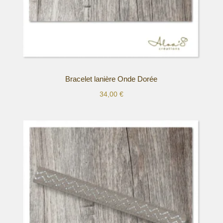
Bracelet lanière Onde Dorée
34,00
€
Ce
produit
a
plusieurs
variations.
Les
options
peuvent
être
choisies
sur
la