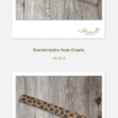
page
du
produit
Bracelet lanière Nude Graphic
34,00
€
Ce
produit
a
plusieurs
variations.
Les
options
peuvent
être
choisies