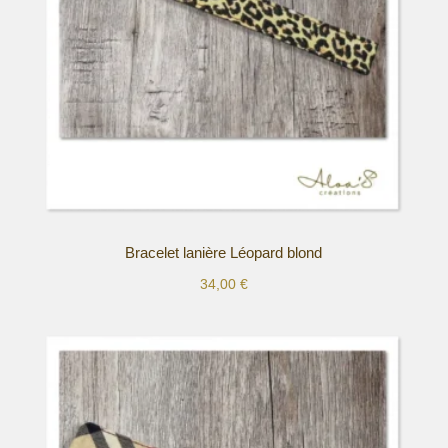
choisies
sur
la
page
du
produit
Bracelet lanière Léopard blond
34,00
€
Ce
produit
a
plusieurs
variations.
Les
options