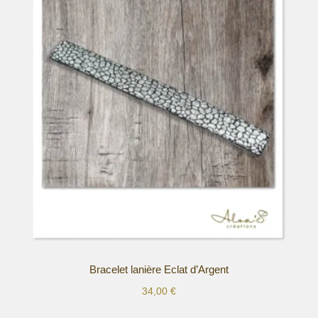
plusieurs
variations.
Les
options
peuvent
être
choisies
sur
la
page
du
produit
Bracelet lanière Eclat d’Argent
34,00
€
Ce