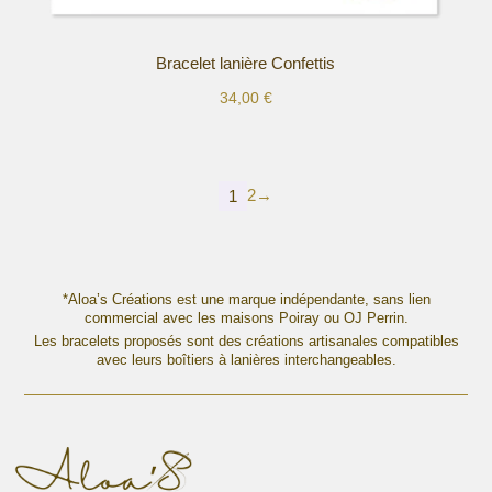
Bracelet lanière Confettis
34,00
€
Ce
produit
a
plusieurs
2
→
1
variations.
Les
options
peuvent
*Aloa’s Créations est une marque indépendante, sans lien
être
commercial avec les maisons Poiray ou OJ Perrin.
choisies
Les bracelets proposés sont des créations artisanales compatibles
sur
avec leurs boîtiers à lanières interchangeables.
la
page
du
produit