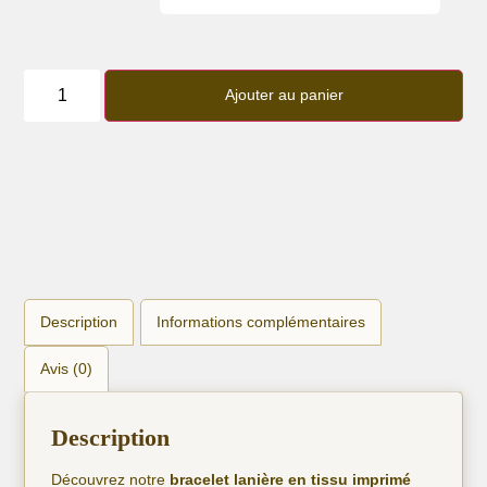
quantité
de
Ajouter au panier
Bracelet
lanière
Etoiles
or
Description
Informations complémentaires
Avis (0)
Description
Découvrez notre
bracelet lanière en tissu imprimé