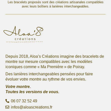
options
Les bracelets proposés sont des créations artisanales compatibles
options
avec leurs boîtiers à lanières interchangeables.
peuvent
peuvent
être
être
choisies
choisies
sur
sur
la
la
page
page
du
du
produit
produit
Depuis 2018, Aloa’s Créations imagine des bracelets de
montre sur mesure compatibles avec les modèles
iconiques comme « Ma Première » de Poiray.
Des lanières interchangeables pensées pour faire
évoluer votre montre au rythme de vos envies.
Votre montre.
Toutes les versions de vous.
06 07 32 52 49
infos@aloascreations.fr