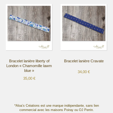
produit
produit
a
a
plusieurs
plusieurs
variations.
variations.
Les
Les
options
options
peuvent
peuvent
être
être
choisies
choisies
sur
sur
la
la
Bracelet lanière liberty of
Bracelet lanière Cravate
page
page
London « Chamomille lawm
du
du
blue »
34,00
€
produit
produit
35,00
€
Ce
Ce
produit
produit
a
a
plusieurs
plusieurs
variations.
variations.
*Aloa’s Créations est une marque indépendante, sans lien
Les
commercial avec les maisons Poiray ou OJ Perrin.
Les