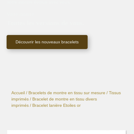
Votre montre évolue avec vous.
Votre montre.
Toutes les versions de vous.
Découvrir les nouveaux bracelets
Accueil
/
Bracelets de montre en tissu sur mesure
/
Tissus
imprimés
/
Bracelet de montre en tissu divers
imprimés
/ Bracelet lanière Etoiles or