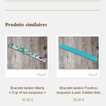
Produits similaires
Bracelet lanière liberty
Bracelet lanière Froufrou
« Cup of tea turquoise »
turquoise à pois Golden dots
35,00
€
35,00
€
Ce
Ce