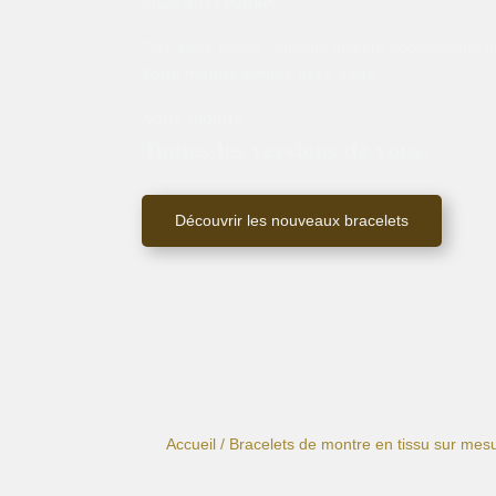
Steel d’OJ Perrin*
.
Cuir, tissu, perles : chaque matière accompagne un
Votre montre évolue avec vous.
Votre montre.
Toutes les versions de vous.
Découvrir les nouveaux bracelets
Accueil
/
Bracelets de montre en tissu sur mes