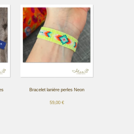
es
Bracelet lanière perles Neon
59,00
€
Ce
produit
a
plusieurs
variations.