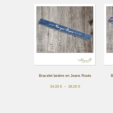
Bracelet lanière en Jeans Roots
B
Plage
34,00
€
–
38,00
€
Ce
Ce
de
produit
produi
prix :
a
a
34,00 €
plusieurs
plusie
à
variations.
variat