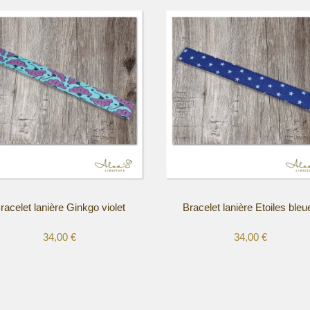
racelet lanière Ginkgo violet
Bracelet lanière Etoiles bleu
34,00
€
34,00
€
Ce
t
produit
a
urs
plusieurs
ions.
variations.