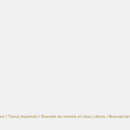
e facette différente.
ure
/
Tissus imprimés
/
Bracelet de montre en tissu Liberty
/ Bracelet la