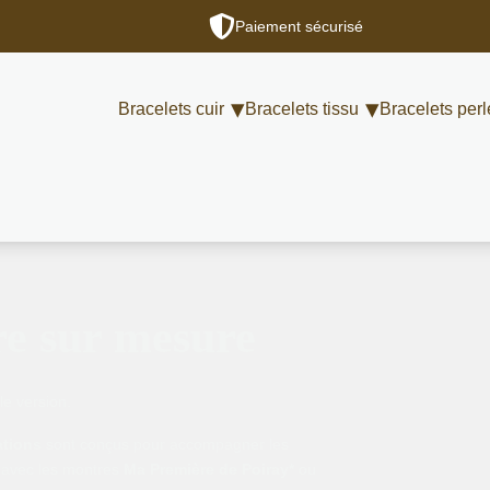
Paiement sécurisé
Bracelets cuir
Bracelets tissu
Bracelets perl
re sur mesure
le version.
ations
sont conçus pour accompagner les
 avec les montres
Ma Première de Poiray*
ou