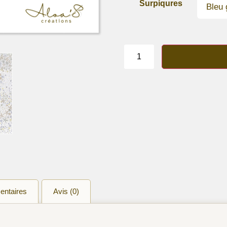
Surpiqures
quantité
de
Bracelet
lanière
liberty
of
London
"Adeladja
brun"
entaires
Avis (0)