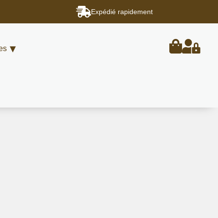
Expédié rapidement
es