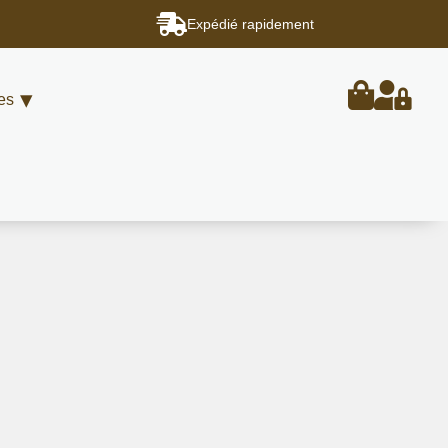
Expédié rapidement
es