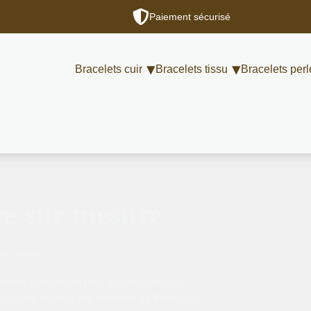
Paiement sécurisé
Bracelets cuir
Bracelets tissu
Bracelets perl
re sur mesure
le version.
ations
sont conçus pour accompagner les
 avec les montres
Ma Première de Poiray*
ou