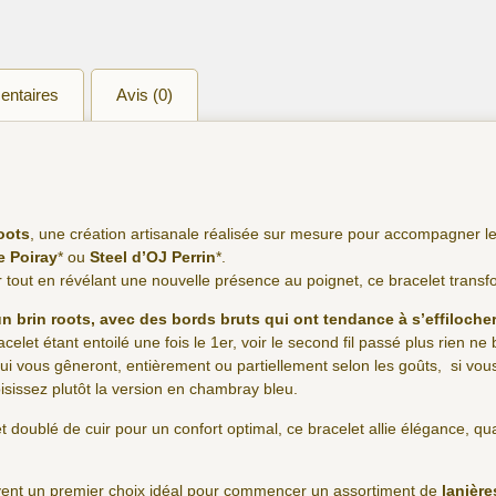
entaires
Avis (0)
oots
, une création artisanale réalisée sur mesure pour accompagner l
e Poiray
* ou
Steel d’OJ Perrin
*.
er tout en révélant une nouvelle présence au poignet, ce bracelet trans
n brin roots, avec des bords bruts qui ont tendance à s’effilocher
racelet étant entoilé une fois le 1er, voir le second fil passé plus rien n
i vous gêneront, entièrement ou partiellement selon les goûts, si vou
isissez plutôt la version en chambray bleu.
t doublé de cuir pour un confort optimal, ce bracelet allie élégance, qua
uvent un premier choix idéal pour commencer un assortiment de
lanièr