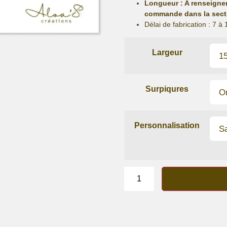
Longueur
: A renseigne
commande dans la sect
Délai de fabrication :
7 à 
Largeur
Surpiqures
Personnalisation
quantité
de
Bracelet
lanière
en
Jeans
Roots