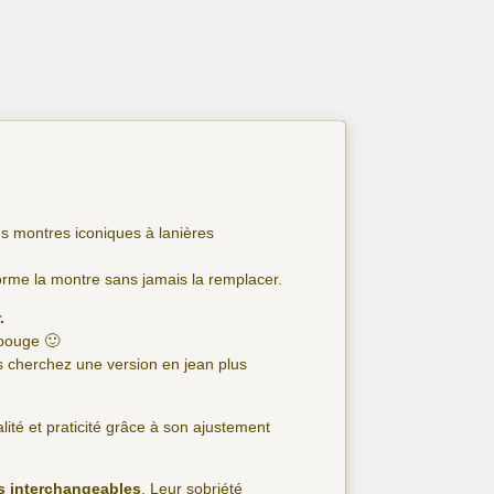
es montres iconiques à lanières
forme la montre sans jamais la remplacer.
.
e bouge 🙂
s cherchez une version en jean plus
lité et praticité grâce à son ajustement
es interchangeables
. Leur sobriété