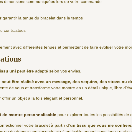
 les dimensions communiquées lors de votre commande.
ur garantir la tenue du bracelet dans le temps
ou contrastées
lement avec différentes tenues et permettent de faire évoluer votre mon
sations
tissu uni
peut être adapté selon vos envies.
 peut être réalisé avec un message, des sequins, des strass ou d
nte de vous et transforme votre montre en un détail unique, libre d’évo
offrir un objet à la fois élégant et personnel.
t de montre personnalisable
pour explorer toutes les possibilités de
confectionner votre bracelet
à partir d’un tissu que vous me confiere
es ou de donner une seconde vie à un textile auquel vous tenez particu