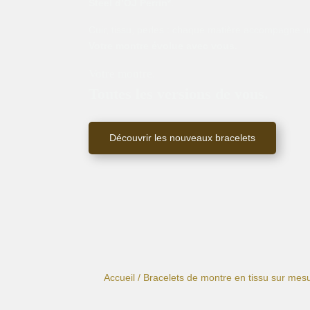
Steel d’OJ Perrin*
.
Cuir, tissu, perles : chaque matière accompagne un
Votre montre évolue avec vous.
Votre montre.
Toutes les versions de vous.
Découvrir les nouveaux bracelets
Accueil
/
Bracelets de montre en tissu sur mes