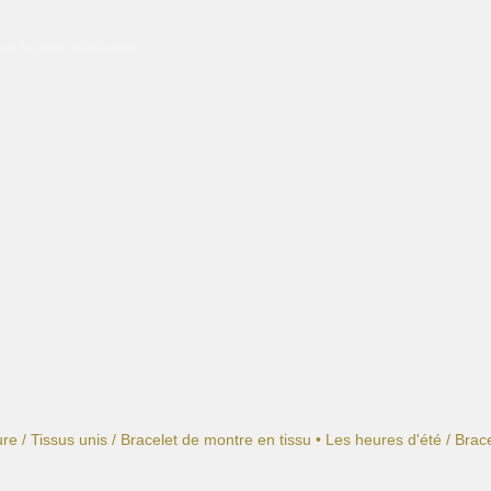
e facette différente.
ure
/
Tissus unis
/
Bracelet de montre en tissu • Les heures d'été
/ Brac