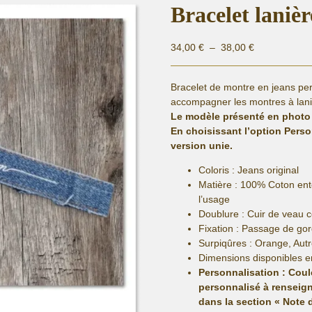
Bracelet laniè
Plage
34,00
€
–
38,00
€
de
prix :
Bracelet de montre en jeans per
34,00 €
accompagner les montres à lani
à
Le modèle présenté en photo
38,00 €
En choisissant l’option Pers
version unie.
Coloris : Jeans original
Matière :
100% Coton entoi
l’usage
Doublure : Cuir de veau 
Fixation :
Passage de gor
Surpiqûres : Orange, Aut
Dimensions disponibles e
Personnalisation : Cou
personnalisé
à renseign
dans la section « Note