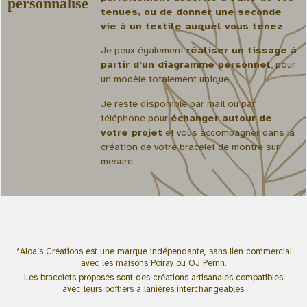
personnalisé
tenues, ou de donner une seconde
vie à un textile auquel vous tenez
.
Je peux également
réaliser un tissage à
partir d’un diagramme personnel
, pour
un modèle totalement unique.
Je reste
disponible par mail
ou par
téléphone pour
échanger autour de
votre projet
et vous accompagner dans la
création de votre bracelet de montre sur
mesure.
*Aloa’s Créations est une marque indépendante, sans lien commercial
avec les maisons Poiray ou OJ Perrin.
Les bracelets proposés sont des créations artisanales compatibles
avec leurs boîtiers à lanières interchangeables.