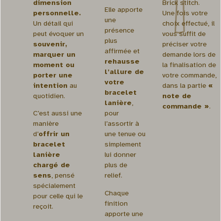
dimension
Brick stitch.
Elle apporte
personnelle.
Une fois votre
une
Un détail qui
choix effectué, il
présence
peut évoquer un
vous suffit de
plus
souvenir,
préciser votre
affirmée et
marquer un
demande lors de
rehausse
moment ou
la finalisation de
l’allure de
porter une
votre commande,
votre
intention
au
dans la partie
«
bracelet
quotidien.
note de
lanière
,
commande »
.
C’est aussi une
pour
manière
l’assortir à
d’
offrir un
une tenue ou
bracelet
simplement
lanière
lui donner
chargé de
plus de
sens
, pensé
relief.
spécialement
Chaque
pour celle qui le
finition
reçoit.
apporte une