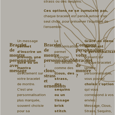
strass ou des sequins.
Ces options ne se cumulent pas,
chaque bracelet est pensé autour d’un
seul choix, pour préserver l’équilibre de
l’ensemble.
Un message
La
Grâce au menu
Bracelet
Bracelet
Comment
permet
customisation
déroulant
de
de
personnaliser
d’inscrire un
permet
« personnalisat
montre
montre
votre
prénom, une
d’ajouter
présent sur
personnalisé
personnalisable
bracelet
date ou un
des détails
chaque bracelet
avec
:
de
mantra
comme des
lanière
message
clous,
montre
directement sur
clous, des
personnalisable,
strass
?
votre bracelet
strass,
vous pouvez
et
de montre.
des
choisir l’option
ornements
C’est une
sequins
qui vous
personnalisation
ou un
correspond à vos
plus marquée,
tissage
envies :
souvent choisie
brick
Message, Clous,
pour sa
stitch
.
Strass, Sequins,