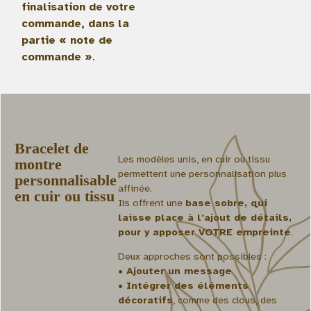
finalisation de votre
commande, dans la
partie « note de
commande »
.
Bracelet de
Les modèles unis, en cuir ou tissu
montre
permettent une personnalisation plus
personnalisable
affinée.
en cuir ou tissu
Ils offrent une
base sobre, qui
laisse place à l’ajout de détails,
pour y apposer VOTRE empreinte
.
Deux approches sont possibles :
• Ajouter un message
• Intégrer des éléments
décoratifs
, comme des clous, des