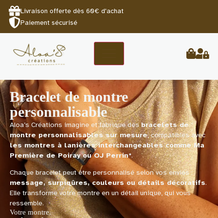
Livraison offerte dès 60€ d'achat
Paiement sécurisé
Bracelet de montre
personnalisable
Aloa’s Créations imagine et fabrique des
bracelets de
montre personnalisables sur mesure
, compatibles avec
les montres à lanières interchangeables comme Ma
Première de Poiray ou OJ Perrin*
.
Chaque bracelet peut être personnalisé selon vos envies :
message, surpiqûres, couleurs ou détails décoratifs
.
Elle transforme votre montre en un détail unique, qui vous
ressemble.
Votre montre.