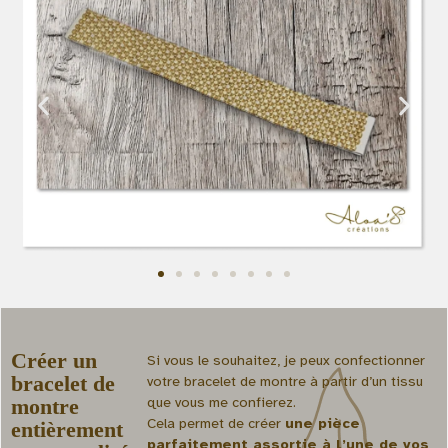
Créer un
Si vous le souhaitez, je peux confectionner
bracelet de
votre bracelet de montre à partir d’un tissu
que vous me confierez.
montre
Cela permet de créer
une pièce
entièrement
parfaitement assortie à l’une de vos