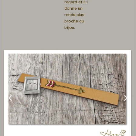
regard et lui
donne un
rendu plus
proche du
bijou.