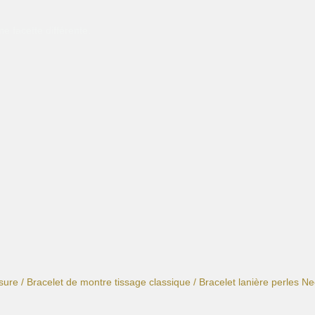
e facette différente.
sure
/
Bracelet de montre tissage classique
/ Bracelet lanière perles N