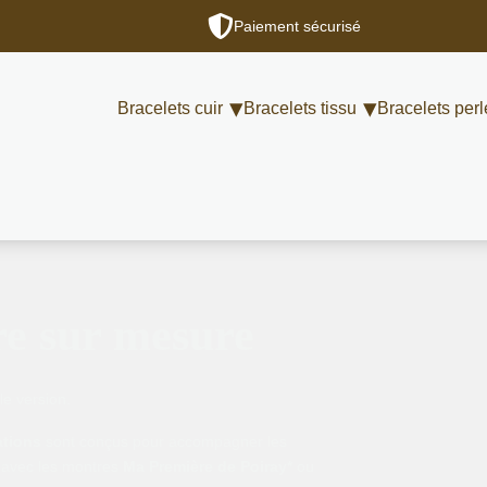
Paiement sécurisé
Bracelets cuir
Bracelets tissu
Bracelets perl
re sur mesure
le version.
ations
sont conçus pour accompagner les
 avec les montres
Ma Première de Poiray*
ou