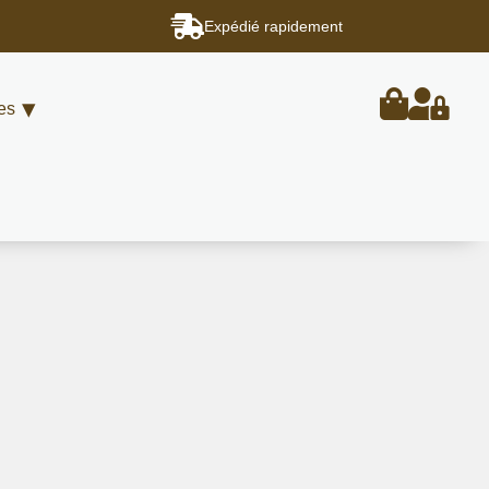
Expédié rapidement
es