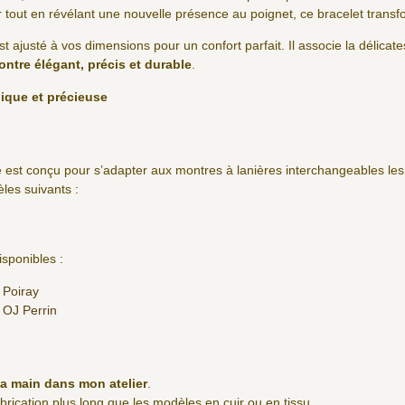
er tout en révélant une nouvelle présence au poignet, ce bracelet trans
t ajusté à vos dimensions pour un confort parfait. Il associe la délicates
ontre élégant, précis et durable
.
ique et précieuse
 est conçu pour s’adapter aux montres à lanières interchangeables le
es suivants :
sponibles :
 Poiray
 OJ Perrin
la main dans mon atelier
.
ication plus long que les modèles en cuir ou en tissu.