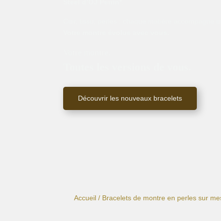
Steel d’OJ Perrin*
.
Cuir, tissu, perles : chaque matière accompagne un
Votre montre évolue avec vous.
Votre montre.
Toutes les versions de vous.
Découvrir les nouveaux bracelets
Accueil
/
Bracelets de montre en perles sur me