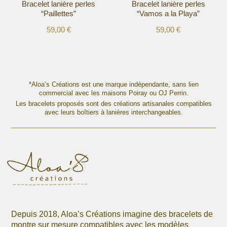
Bracelet lanière perles
Bracelet lanière perles
page
page
“Paillettes”
“Vamos a la Playa”
du
du
produit
produit
59,00
€
59,00
€
Ce
Ce
produit
produit
a
a
plusieurs
plusieurs
variations.
variations.
*Aloa’s Créations est une marque indépendante, sans lien
Les
commercial avec les maisons Poiray ou OJ Perrin.
Les
options
Les bracelets proposés sont des créations artisanales compatibles
options
avec leurs boîtiers à lanières interchangeables.
peuvent
peuvent
être
être
choisies
choisies
sur
sur
la
la
page
page
du
du
produit
produit
Depuis 2018, Aloa’s Créations imagine des bracelets de
montre sur mesure compatibles avec les modèles