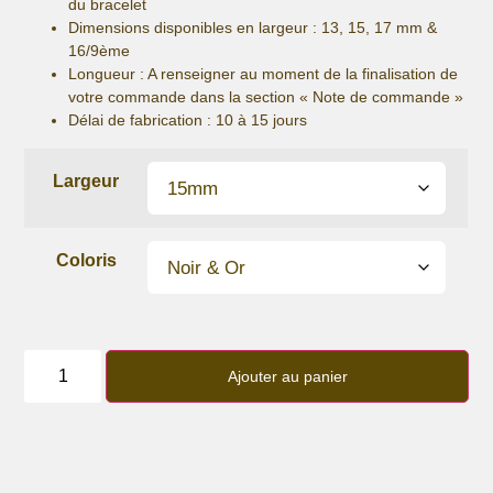
du bracelet
Dimensions disponibles en largeur : 13, 15, 17 mm &
16/9ème
Longueur
: A renseigner au moment de la finalisation de
votre commande dans la section « Note de commande »
Délai de fabrication :
10 à 15 jours
Largeur
Coloris
quantité
de
Ajouter au panier
Bracelet
lanière
perles
Maillons