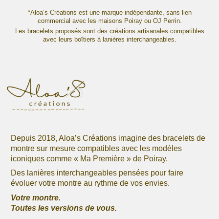
plusieurs
plusieurs
variations.
variations.
*Aloa’s Créations est une marque indépendante, sans lien
Les
commercial avec les maisons Poiray ou OJ Perrin.
Les
options
Les bracelets proposés sont des créations artisanales compatibles
options
avec leurs boîtiers à lanières interchangeables.
peuvent
peuvent
être
être
choisies
choisies
sur
sur
la
la
page
page
du
du
produit
produit
Depuis 2018, Aloa’s Créations imagine des bracelets de
montre sur mesure compatibles avec les modèles
iconiques comme « Ma Première » de Poiray.
Des lanières interchangeables pensées pour faire
évoluer votre montre au rythme de vos envies.
Votre montre.
Toutes les versions de vous.