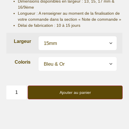
Dimensions disponibles en largeur : 13, 15, 17 mm &
16/9ème
Longueur
: A renseigner au moment de la finalisation de
votre commande dans la section « Note de commande »
Délai de fabrication :
10 à 15 jours
Largeur
Coloris
quantité
de
Ajouter au panier
Bracelet
lanière
perles
“Paillettes”