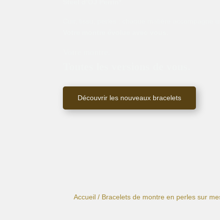
Steel d’OJ Perrin*
.
Cuir, tissu, perles : chaque matière accompagne un
Votre montre évolue avec vous.
Votre montre.
Toutes les versions de vous.
Découvrir les nouveaux bracelets
Accueil
/
Bracelets de montre en perles sur me