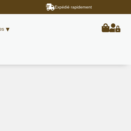
Expédié rapidement
es