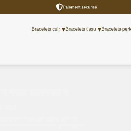
Paiement sécurisé
Bracelets cuir
Bracelets tissu
Bracelets perl
re sur mesure
le version.
ations
sont conçus pour accompagner les
 avec les montres
Ma Première de Poiray*
ou