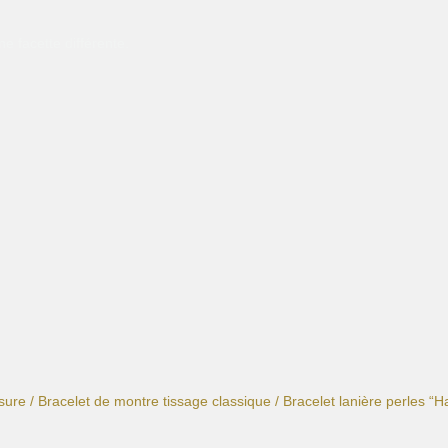
e facette différente.
sure
/
Bracelet de montre tissage classique
/ Bracelet lanière perles “