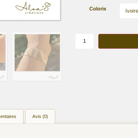
Coloris
quantité
de
Bracelet
lanière
perles
“Harmonie”
entaires
Avis (0)