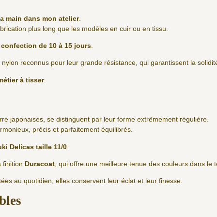
la main dans mon atelier
.
ication plus long que les modèles en cuir ou en tissu.
 confection de 10 à 15 jours
.
ls nylon reconnus pour leur grande résistance, qui garantissent la solidi
métier à tisser
.
erre japonaises, se distinguent par leur forme extrêmement régulière.
rmonieux, précis et parfaitement équilibrés.
ki Delicas taille 11/0
.
 finition
Duracoat
, qui offre une meilleure tenue des couleurs dans le 
es au quotidien, elles conservent leur éclat et leur finesse.
ables