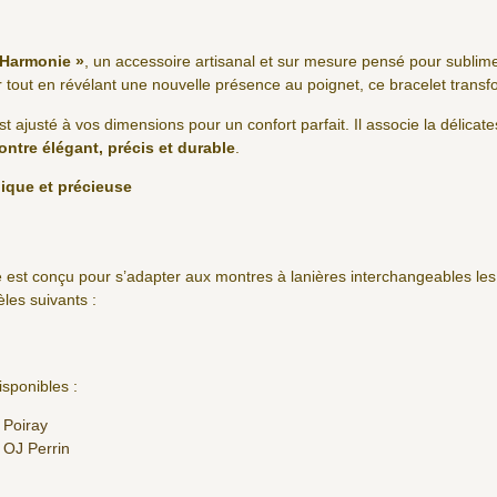
« Harmonie »
, un accessoire artisanal et sur mesure pensé pour sublime
er tout en révélant une nouvelle présence au poignet, ce bracelet trans
t ajusté à vos dimensions pour un confort parfait. Il associe la délicates
ontre élégant, précis et durable
.
ique et précieuse
 est conçu pour s’adapter aux montres à lanières interchangeables le
es suivants :
sponibles :
 Poiray
 OJ Perrin