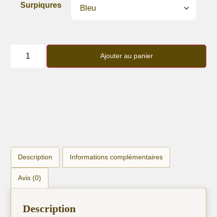
Surpiqures
quantité
de
Ajouter au panier
Bracelet
lanière
liberty
"Nippori
bleu"
Description
Informations complémentaires
Avis (0)
Description