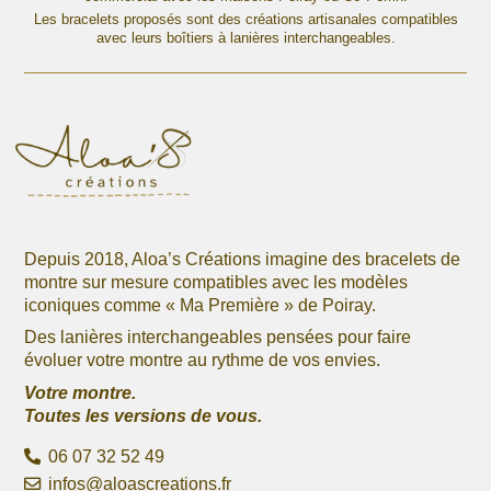
options
Les bracelets proposés sont des créations artisanales compatibles
options
avec leurs boîtiers à lanières interchangeables.
peuvent
peuvent
être
être
choisies
choisies
sur
sur
la
la
page
page
du
du
produit
produit
Depuis 2018, Aloa’s Créations imagine des bracelets de
montre sur mesure compatibles avec les modèles
iconiques comme « Ma Première » de Poiray.
Des lanières interchangeables pensées pour faire
évoluer votre montre au rythme de vos envies.
Votre montre.
Toutes les versions de vous.
06 07 32 52 49
infos@aloascreations.fr