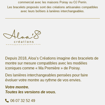
Les
commercial avec les maisons Poiray ou OJ Perrin.
Les
options
Les bracelets proposés sont des créations artisanales compatibles
options
avec leurs boîtiers à lanières interchangeables.
peuvent
peuvent
être
être
choisies
choisies
sur
sur
la
la
page
page
du
du
produit
produit
Depuis 2018, Aloa’s Créations imagine des bracelets de
montre sur mesure compatibles avec les modèles
iconiques comme « Ma Première » de Poiray.
Des lanières interchangeables pensées pour faire
évoluer votre montre au rythme de vos envies.
Votre montre.
Toutes les versions de vous.
06 07 32 52 49