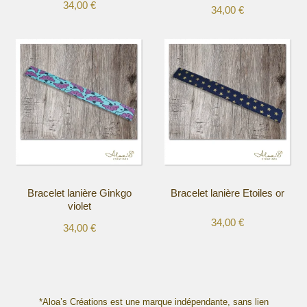
34,00
€
34,00
€
Ce
Ce
produit
produit
a
a
plusieurs
plusieurs
variations.
variations.
Les
Les
options
options
peuvent
peuvent
être
être
choisies
choisies
sur
sur
la
la
Bracelet lanière Ginkgo
Bracelet lanière Etoiles or
page
page
violet
du
du
34,00
€
produit
produit
34,00
€
Ce
Ce
produit
produit
a
a
plusieurs
plusieurs
variations.
variations.
*Aloa’s Créations est une marque indépendante, sans lien