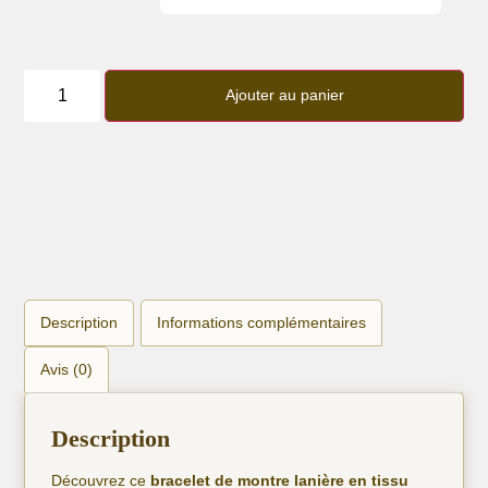
quantité
de
Ajouter au panier
Bracelet
lanière
Burberry
Description
Informations complémentaires
Avis (0)
Description
Découvrez ce
bracelet de montre lanière en tissu