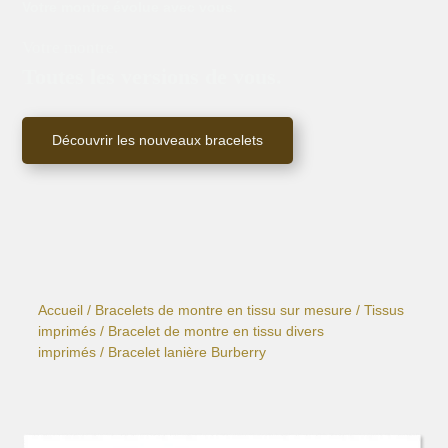
Votre montre évolue avec vous.
Votre montre.
Toutes les versions de vous.
Découvrir les nouveaux bracelets
Accueil
/
Bracelets de montre en tissu sur mesure
/
Tissus
imprimés
/
Bracelet de montre en tissu divers
imprimés
/ Bracelet lanière Burberry