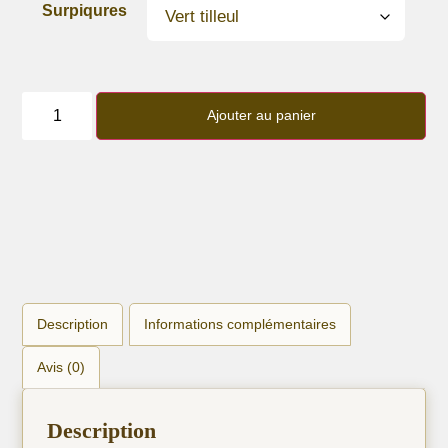
Surpiqures
quantité
de
Ajouter au panier
Bracelet
lanière
liberty
"Cup
of
tea
pastel"
Description
Informations complémentaires
Avis (0)
Description