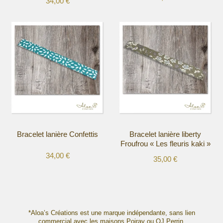
34,00
€
Ce
Ce
produit
produit
a
a
plusieurs
plusieurs
variations.
variations.
Les
Les
options
options
peuvent
peuvent
être
être
choisies
choisies
sur
sur
la
la
Bracelet lanière Confettis
Bracelet lanière liberty
page
page
Froufrou « Les fleuris kaki »
du
du
34,00
€
produit
produit
35,00
€
Ce
Ce
produit
produit
a
a
plusieurs
plusieurs
variations.
variations.
*Aloa’s Créations est une marque indépendante, sans lien
Les
commercial avec les maisons Poiray ou OJ Perrin.
Les