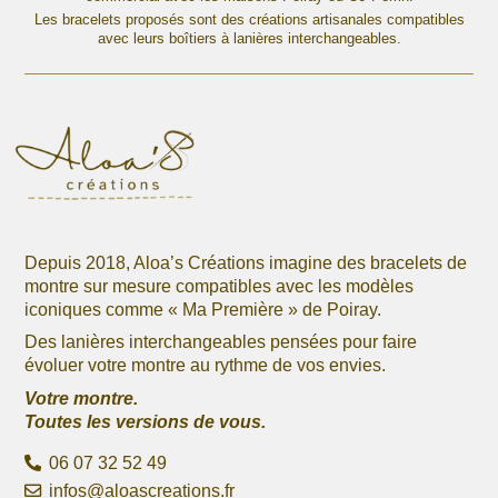
options
Les bracelets proposés sont des créations artisanales compatibles
options
avec leurs boîtiers à lanières interchangeables.
peuvent
peuvent
être
être
choisies
choisies
sur
sur
la
la
page
page
du
du
produit
produit
Depuis 2018, Aloa’s Créations imagine des bracelets de
montre sur mesure compatibles avec les modèles
iconiques comme « Ma Première » de Poiray.
Des lanières interchangeables pensées pour faire
évoluer votre montre au rythme de vos envies.
Votre montre.
Toutes les versions de vous.
06 07 32 52 49
infos@aloascreations.fr