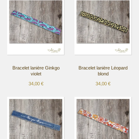
Bracelet lanière Ginkgo
Bracelet lanière Léopard
violet
blond
34,00
€
34,00
€
Ce
Ce
produit
produit
a
a
plusieurs
plusieurs
variations.
variations.
Les
Les
options
options
peuvent
peuvent