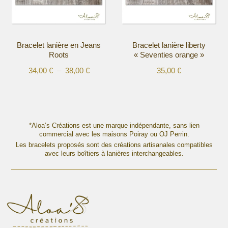
être
être
choisies
choisies
sur
sur
la
la
Bracelet lanière en Jeans
Bracelet lanière liberty
page
page
Roots
« Seventies orange »
du
du
produit
produit
Plage
34,00
€
–
38,00
€
35,00
€
Ce
Ce
de
produit
produit
prix :
a
a
34,00 €
plusieurs
plusieurs
à
variations.
variations.
*Aloa’s Créations est une marque indépendante, sans lien
38,00 €
Les
commercial avec les maisons Poiray ou OJ Perrin.
Les
options
Les bracelets proposés sont des créations artisanales compatibles
options
avec leurs boîtiers à lanières interchangeables.
peuvent
peuvent
être
être
choisies
choisies
sur
sur
la
la
page
page
du
du