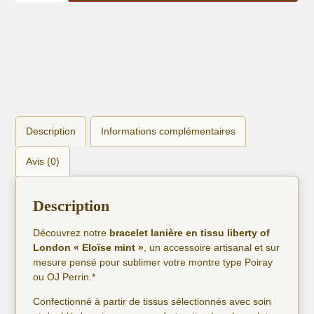
lanière
liberty
of
London
"Eloïse
mint"
Description
Informations complémentaires
Avis (0)
Description
Découvrez notre
bracelet lanière en tissu liberty of
London « Eloïse mint »
, un accessoire artisanal et sur
mesure pensé pour sublimer votre montre type Poiray
ou OJ Perrin.*
Confectionné à partir de tissus sélectionnés avec soin