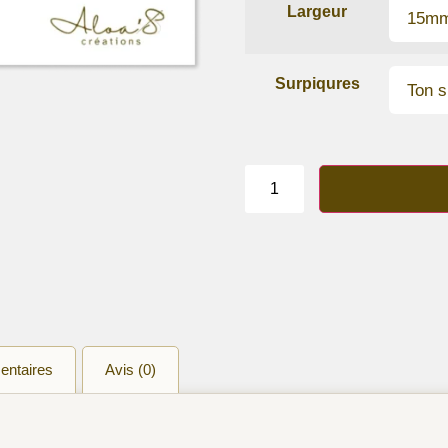
Largeur
Surpiqures
quantité
de
Bracelet
lanière
cuir
de
vachette
Nuit
Parisienne
entaires
Avis (0)