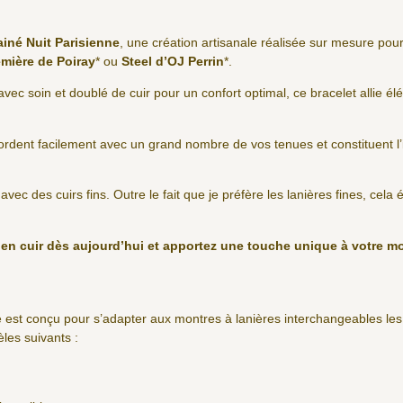
ainé Nuit Parisienne
, une création artisanale réalisée sur mesure po
mière de Poiray
* ou
Steel d’OJ Perrin
*.
avec soin et doublé de cuir pour un confort optimal, ce bracelet allie élé
cordent facilement avec un grand nombre de vos tenues et constituent l
r avec des cuirs fins. Outre le fait que je préfère les lanières fines, cela
e en cuir dès aujourd’hui et apportez une touche unique à votre m
 est conçu pour s’adapter aux montres à lanières interchangeables le
es suivants :