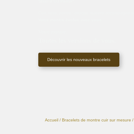
Steel d’OJ Perrin*
.
Cuir, tissu, perles : chaque matière accompagne un
Votre montre évolue avec vous.
Votre montre.
Toutes les versions de vous.
Découvrir les nouveaux bracelets
Accueil
/
Bracelets de montre cuir sur mesure