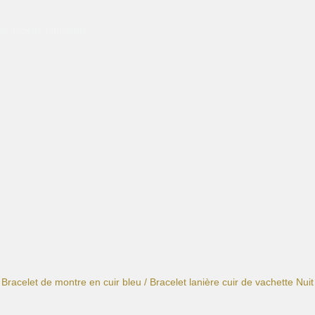
e facette différente.
/
Bracelet de montre en cuir bleu
/ Bracelet lanière cuir de vachette Nui