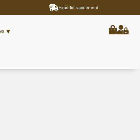
Expédié rapidement
es