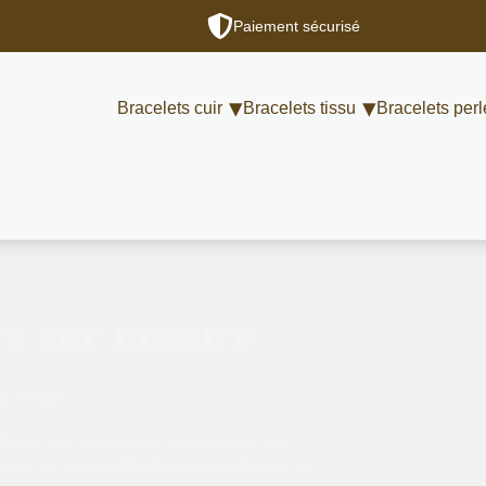
Paiement sécurisé
Bracelets cuir
Bracelets tissu
Bracelets perl
re sur mesure
le version.
ations
sont conçus pour accompagner les
 avec les montres
Ma Première de Poiray*
ou