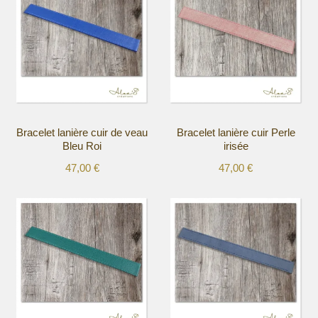
Bracelet lanière cuir de veau
Bracelet lanière cuir Perle
Bleu Roi
irisée
47,00
€
47,00
€
Ce
Ce
produit
produit
a
a
plusieurs
plusieurs
variations.
variations.
Les
Les
options
options
peuvent
peuvent
être
être
choisies
choisies