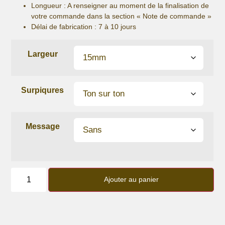
Longueur
: A renseigner au moment de la finalisation de
votre commande dans la section « Note de commande »
Délai de fabrication :
7 à 10 jours
Largeur
Surpiqures
Message
quantité
de
Ajouter au panier
Bracelet
lanière
cuir
de
vachette
noir