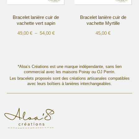
sur
sur
la
la
Bracelet lanière cuir de
Bracelet lanière cuir de
page
page
vachette vert sapin
vachette Myrtille
du
du
produit
produit
Plage
49,00
€
–
54,00
€
45,00
€
Ce
Ce
de
produit
produit
prix :
a
a
49,00 €
plusieurs
plusieurs
à
variations.
variations.
*Aloa’s Créations est une marque indépendante, sans lien
54,00 €
Les
commercial avec les maisons Poiray ou OJ Perrin.
Les
options
Les bracelets proposés sont des créations artisanales compatibles
options
avec leurs boîtiers à lanières interchangeables.
peuvent
peuvent
être
être
choisies
choisies
sur
sur
la
la
page
page
du
du
produit
produit