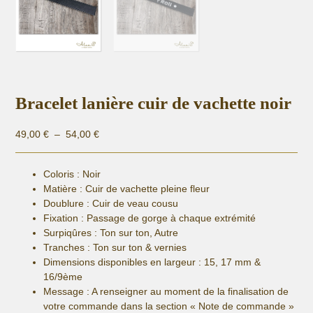
Bracelet lanière cuir de vachette noir
Plage
49,00
€
–
54,00
€
de
prix :
Coloris : Noir
49,00 €
Matière :
Cuir de vachette pleine fleur
à
Doublure : Cuir de veau cousu
54,00 €
Fixation :
Passage de gorge à chaque extrémité
Surpiqûres : Ton sur ton, Autre
Tranches : Ton sur ton & vernies
Dimensions disponibles en largeur : 15, 17 mm &
16/9ème
Message : A renseigner au moment de la finalisation de
votre commande dans la section « Note de commande »