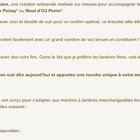
 Paon
, une création artisanale réalisée sur mesure pour accompagner l
e Poiray
* ou
Steel d’OJ Perrin
*.
avec soin et doublé de cuir pour un confort optimal, ce bracelet allie élé
cordent facilement avec un grand nombre de vos tenues et constituent l
r avec des cuirs fins. Outre le fait que je préfère les lanières fines, cela
e en cuir dès aujourd’hui et apportez une touche unique à votre m
 est conçu pour s’adapter aux montres à lanières interchangeables le
es suivants :
sponibles :