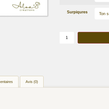
Surpiqures
quantité
de
Bracelet
lanière
cuir
de
veau
Paon
entaires
Avis (0)