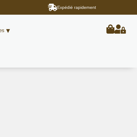
Expédié rapidement
es