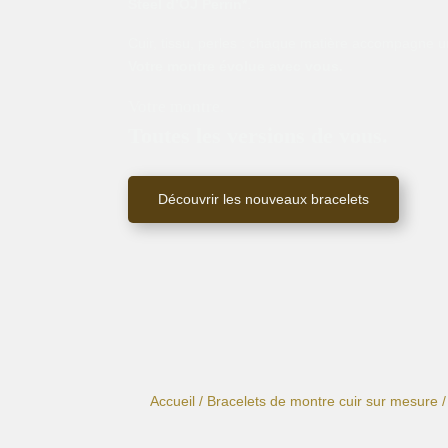
Steel d’OJ Perrin*
.
Cuir, tissu, perles : chaque matière accompagne un
Votre montre évolue avec vous.
Votre montre.
Toutes les versions de vous.
Découvrir les nouveaux bracelets
Accueil
/
Bracelets de montre cuir sur mesure