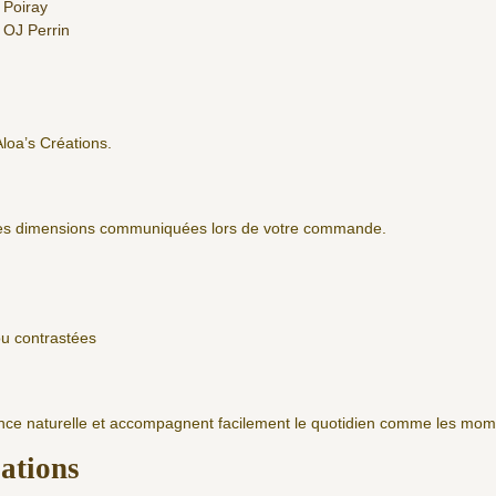
 Poiray
 OJ Perrin
Aloa’s Créations.
 les dimensions communiquées lors de votre commande.
ou contrastées
nce naturelle et accompagnent facilement le quotidien comme les mome
sations