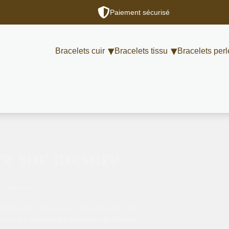
Paiement sécurisé
Bracelets cuir
Bracelets tissu
Bracelets perl
re sur mesure
le version.
ations
sont conçus pour accompagner les
 avec les montres
Ma Première de Poiray*
ou