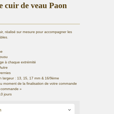
re cuir de veau Paon
uir, réalisé sur mesure pour accompagner les
bles.
se
cousu
ge à chaque extrémité
Autre
vernies
n largeur : 13, 15, 17 mm & 16/9ème
au moment de la finalisation de votre commande
de commande »
10 jours