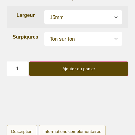
Largeur
Surpiqures
quantité
de
Ajouter au panier
Bracelet
lanière
Glitter
Black
Description
Informations complémentaires