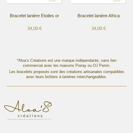
sur
sur
la
la
Bracelet lanière Etoiles or
Bracelet lanière Africa
page
page
du
du
34,00
€
34,00
€
produit
produit
Ce
Ce
produit
produit
a
a
plusieurs
plusieurs
variations.
variations.
*Aloa’s Créations est une marque indépendante, sans lien
Les
commercial avec les maisons Poiray ou OJ Perrin.
Les
options
Les bracelets proposés sont des créations artisanales compatibles
options
avec leurs boîtiers à lanières interchangeables.
peuvent
peuvent
être
être
choisies
choisies
sur
sur
la
la
page
page
du
du
produit
produit