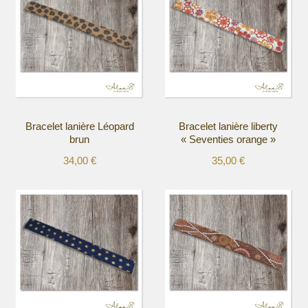
Bracelet lanière Léopard
Bracelet lanière liberty
brun
« Seventies orange »
34,00
€
35,00
€
Ce
Ce
produit
produit
a
a
plusieurs
plusieurs
variations.
variations.
Les
Les
options
options
peuvent
peuvent
être
être
choisies
choisies