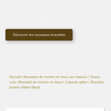
Votre montre évolue avec vous.
Votre montre.
Toutes les versions de vous.
Découvrir les nouveaux bracelets
Accueil
/
Bracelets de montre en tissu sur mesure
/
Tissus
unis
/
Bracelet de montre en tissu • Capsule glitter
/ Bracelet
lanière Glitter Black