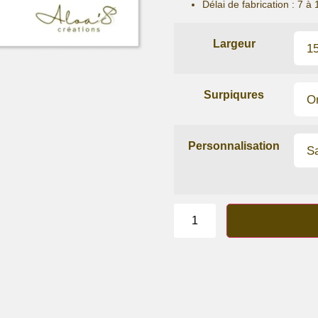
Délai de fabrication :
7 à 
Largeur
Surpiqures
Personnalisation
quantité
de
Bracelet
lanière
Ocre