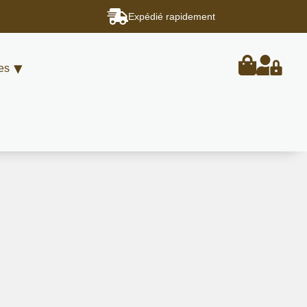
Expédié rapidement
es