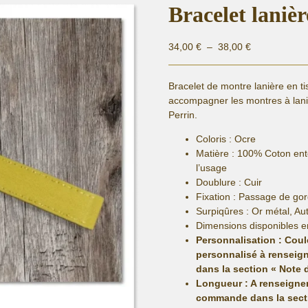
Bracelet laniè
Plage
34,00
€
–
38,00
€
de
prix :
Bracelet de montre lanière en t
34,00 €
accompagner les montres à lan
à
Perrin.
38,00 €
Coloris : Ocre
Matière :
100% Coton entoi
l’usage
Doublure : Cuir
Fixation :
Passage de gor
Surpiqûres : Or métal, Au
Dimensions disponibles e
Personnalisation : Cou
personnalisé
à renseign
dans la section « Note
Longueur
: A renseigne
commande dans la sect