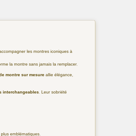
r accompagner les montres iconiques à
forme la montre sans jamais la remplacer.
 de montre sur mesure
allie élégance,
es interchangeables
. Leur sobriété
s plus emblématiques.