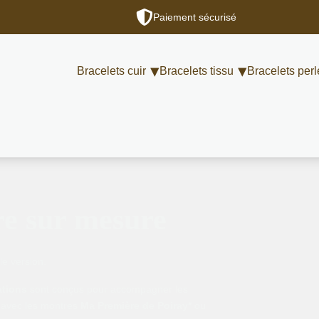
Paiement sécurisé
Bracelets cuir
Bracelets tissu
Bracelets perl
re sur mesure
le version.
ations
sont conçus pour accompagner les
 avec les montres
Ma Première de Poiray*
ou