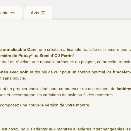
entaires
Avis (0)
ersonnalisable Ocre
, une création artisanale réalisée sur mesure pou
mière de Poiray
* ou
Steel d’OJ Perrin
*.
er tout en révélant une nouvelle présence au poignet, ce bracelet trans
nnés avec soin
et doublé de cuir pour un confort optimal, ce
bracelet
nt sans boucle.
uvent un premier choix idéal pour commencer un assortiment de
lanièr
ues et accompagne les variations de style au fil des moments.
t composez une nouvelle version de votre montre.
 est conçu pour s’adapter aux montres à lanières interchangeables le