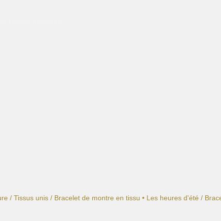
e facette différente.
ure
/
Tissus unis
/
Bracelet de montre en tissu • Les heures d'été
/ Brace