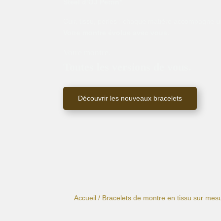
Steel d’OJ Perrin*
.
Cuir, tissu, perles : chaque matière accompagne un
Votre montre évolue avec vous.
Votre montre.
Toutes les versions de vous.
Découvrir les nouveaux bracelets
Accueil
/
Bracelets de montre en tissu sur mes