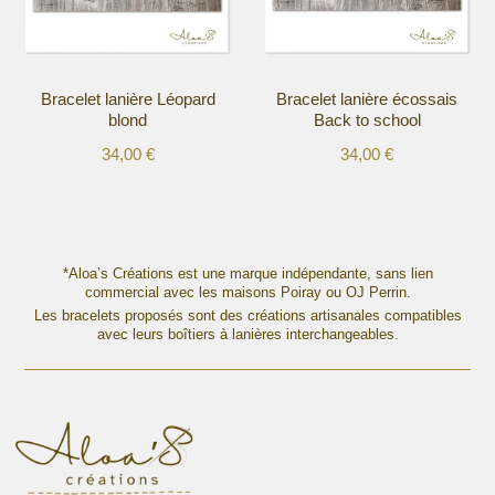
être
être
choisies
choisies
sur
sur
la
la
Bracelet lanière Léopard
Bracelet lanière écossais
page
page
blond
Back to school
du
du
produit
produit
34,00
€
34,00
€
Ce
Ce
produit
produit
a
a
plusieurs
plusieurs
variations.
variations.
*Aloa’s Créations est une marque indépendante, sans lien
Les
commercial avec les maisons Poiray ou OJ Perrin.
Les
options
Les bracelets proposés sont des créations artisanales compatibles
options
avec leurs boîtiers à lanières interchangeables.
peuvent
peuvent
être
être
choisies
choisies
sur
sur
la
la
page
page
du
du