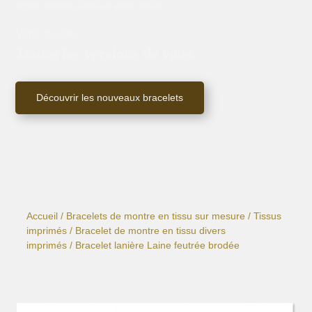
Votre montre évolue avec vous.
Votre montre.
Toutes les versions de vous.
Découvrir les nouveaux bracelets
Accueil
/
Bracelets de montre en tissu sur mesure
/
Tissus
imprimés
/
Bracelet de montre en tissu divers
imprimés
/ Bracelet lanière Laine feutrée brodée