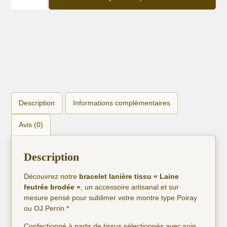
Bracelet
lanière
Laine
feutrée
brodée
Description
Informations complémentaires
Avis (0)
Description
Découvrez notre
bracelet lanière tissu « Laine
feutrée brodée »
, un accessoire artisanal et sur
mesure pensé pour sublimer votre montre type Poiray
ou OJ Perrin.*
Confectionné à partir de tissus sélectionnés avec soin