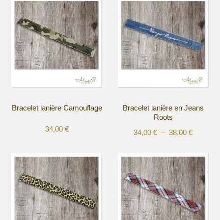
Bracelet lanière Camouflage
Bracelet lanière en Jeans
Roots
34,00
€
Plage
34,00
€
–
38,00
€
Ce
Ce
de
produit
produit
prix :
a
a
34,00 €
plusieurs
plusieurs
à
variations.
variations.
38,00 €
Les
Les
options
options
peuvent
peuvent