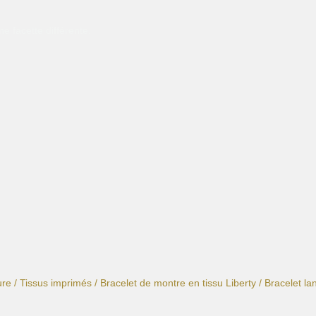
e facette différente.
ure
/
Tissus imprimés
/
Bracelet de montre en tissu Liberty
/ Bracelet lan