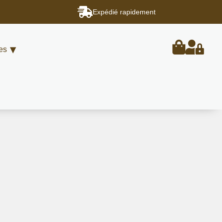
Expédié rapidement
es