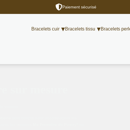
Paiement sécurisé
Bracelets cuir
Bracelets tissu
Bracelets perl
re sur mesure
le version.
ations
sont conçus pour accompagner les
 avec les montres
Ma Première de Poiray*
ou