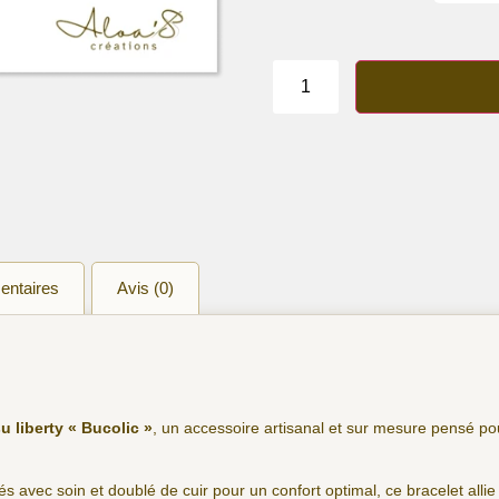
quantité
de
Bracelet
lanière
liberty
"Bucolic"
entaires
Avis (0)
su liberty « Bucolic »
, un accessoire artisanal et sur mesure pensé po
és avec soin et doublé de cuir pour un confort optimal, ce bracelet allie