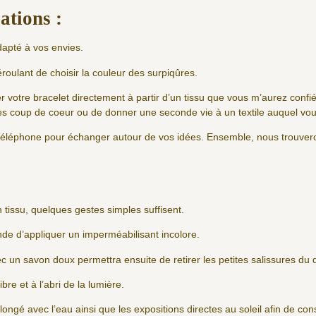
ations :
dapté à vos envies.
roulant de choisir la couleur des surpiqûres.
er votre bracelet directement à partir d’un tissu que vous m’aurez conf
ues coup de coeur ou de donner une seconde vie à un textile auquel vou
r téléphone pour échanger autour de vos idées. Ensemble, nous trouvero
n tissu, quelques gestes simples suffisent.
nde d’appliquer un imperméabilisant incolore.
 un savon doux permettra ensuite de retirer les petites salissures du 
libre et à l’abri de la lumière.
olongé avec l’eau ainsi que les expositions directes au soleil afin de co