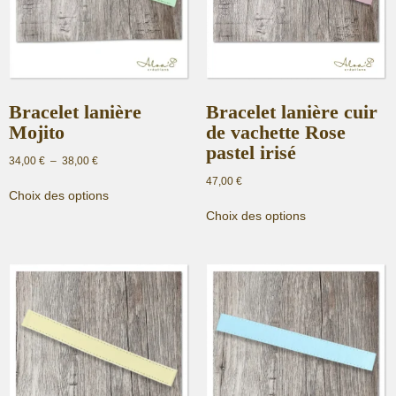
Bracelet lanière
Bracelet lanière cuir
Mojito
de vachette Rose
pastel irisé
Plage
34,00
€
–
38,00
€
de
47,00
€
Ce
prix :
Choix des options
produit
Ce
34,00 €
Choix des options
a
produit
à
plusieurs
a
38,00 €
variations.
plusieurs
Les
variations.
options
Les
peuvent
options
être
peuvent
choisies
être
sur
choisies
la
sur