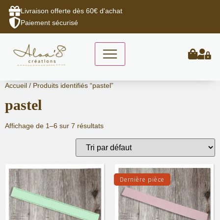
Livraison offerte dès 60€ d'achat
Paiement sécurisé
Aller
Accueil
/ Produits identifiés “pastel”
au
pastel
contenu
Affichage de 1–6 sur 7 résultats
Dernière pièce