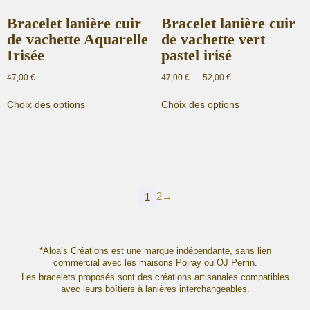
produit
produit
Bracelet lanière cuir
Bracelet lanière cuir
de vachette Aquarelle
de vachette vert
Irisée
pastel irisé
Plage
47,00
€
47,00
€
–
52,00
€
de
Ce
Ce
prix :
Choix des options
Choix des options
produit
produit
47,00 €
a
a
à
plusieurs
plusieurs
52,00 €
variations.
variations.
Les
Les
options
options
2
→
peuvent
peuvent
1
être
être
choisies
choisies
sur
sur
*Aloa’s Créations est une marque indépendante, sans lien
la
la
commercial avec les maisons Poiray ou OJ Perrin.
page
page
Les bracelets proposés sont des créations artisanales compatibles
du
du
avec leurs boîtiers à lanières interchangeables.
produit
produit