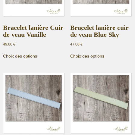
page
la
du
page
produit
du
produit
Bracelet lanière Cuir
Bracelet lanière cuir
de veau Vanille
de veau Blue Sky
49,00
€
47,00
€
Ce
Ce
Choix des options
Choix des options
produit
produit
a
a
plusieurs
plusieurs
variations.
variations.
Les
Les
options
options
peuvent
peuvent
être
être
choisies
choisies
sur
sur
la
la
page
page
du
du