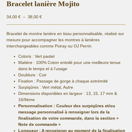
Bracelet lanière Mojito
Plage
34,00
€
–
38,00
€
de
prix :
Bracelet de montre lanière en tissu personnalisable, réalisé sur
34,00 €
mesure pour accompagner les montres à lanières
à
interchangeables comme Poiray ou OJ Perrin.
38,00 €
Coloris : Vert pastel
Matière :
100% Coton entoilé pour une meilleure tenue
dans le temps et à l’usage
Doublure : Cuir
Fixation :
Passage de gorge à chaque extrémité
Surpiqûres : Vert métal, Autre
Dimensions disponibles en largeur : 13, 15, 17 mm &
16/9ème
Personnalisation : Couleur des surpiqûres et/ou
message personnalisé
à renseigner lors de la
finalisation de votre commande, dans la section «
Note de commande »
Longueur
: A renseigner au moment de la finalisation