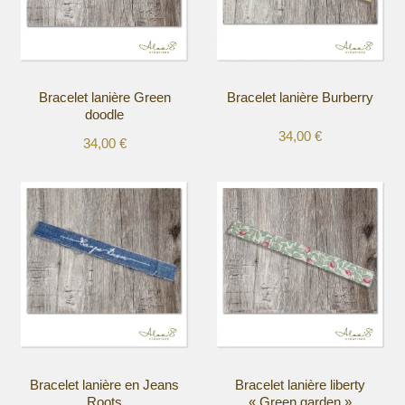
Bracelet lanière Green
Bracelet lanière Burberry
doodle
34,00
€
34,00
€
Ce
Ce
produit
produit
a
a
plusieurs
plusieurs
variations.
variations.
Les
Les
options
options
peuvent
peuvent
être
être
choisies
choisies
sur
sur
la
la
Bracelet lanière en Jeans
Bracelet lanière liberty
page
page
Roots
« Green garden »