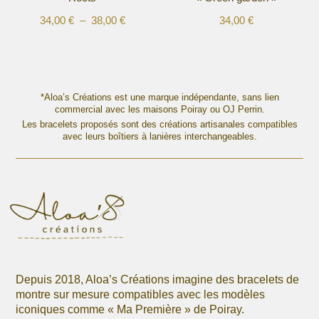
du
du
produit
produit
Plage
34,00
€
–
38,00
€
34,00
€
Ce
Ce
de
produit
produit
prix :
a
a
34,00 €
plusieurs
plusieurs
à
variations.
variations.
*Aloa’s Créations est une marque indépendante, sans lien
38,00 €
Les
commercial avec les maisons Poiray ou OJ Perrin.
Les
options
Les bracelets proposés sont des créations artisanales compatibles
options
avec leurs boîtiers à lanières interchangeables.
peuvent
peuvent
être
être
choisies
choisies
sur
sur
la
la
page
page
du
du
produit
produit
Depuis 2018, Aloa’s Créations imagine des bracelets de
montre sur mesure compatibles avec les modèles
iconiques comme « Ma Première » de Poiray.