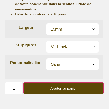
de votre commande dans la section « Note de
commande »
Délai de fabrication :
7 à 10 jours
Largeur
Surpiqures
Personnalisation
quantité
de
Ajouter au panier
Bracelet
lanière
Mojito