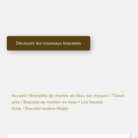
Votre montre évolue avec vous.
Votre montre.
Toutes les versions de vous.
Découvrir les nouveaux bracelets
Accueil
/
Bracelets de montre en tissu sur mesure
/
Tissus
unis
/
Bracelet de montre en tissu • Les heures
d'été
/ Bracelet lanière Mojito