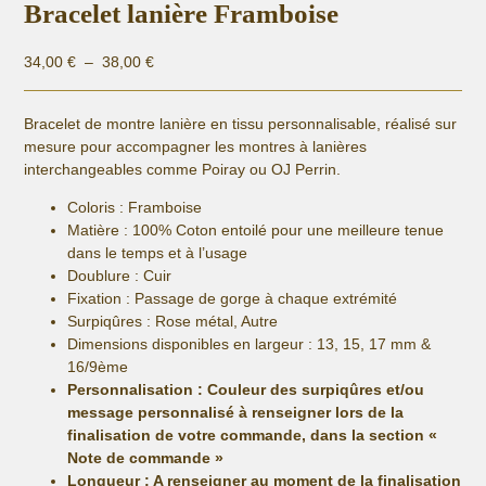
Bracelet lanière Framboise
Plage
34,00
€
–
38,00
€
de
prix :
Bracelet de montre lanière en tissu personnalisable, réalisé sur
34,00 €
mesure pour accompagner les montres à lanières
à
interchangeables comme Poiray ou OJ Perrin.
38,00 €
Coloris : Framboise
Matière :
100% Coton entoilé pour une meilleure tenue
dans le temps et à l’usage
Doublure : Cuir
Fixation :
Passage de gorge à chaque extrémité
Surpiqûres : Rose métal, Autre
Dimensions disponibles en largeur : 13, 15, 17 mm &
16/9ème
Personnalisation : Couleur des surpiqûres et/ou
message personnalisé
à renseigner lors de la
finalisation de votre commande, dans la section «
Note de commande »
Longueur
: A renseigner au moment de la finalisation