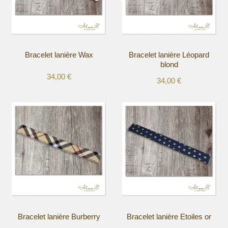
Bracelet lanière Wax
Bracelet lanière Léopard
blond
34,00
€
34,00
€
Ce
Ce
produit
produit
a
a
plusieurs
plusieurs
variations.
variations.
Les
Les
options
options
peuvent
peuvent
être
être
choisies
choisies
sur
sur
la
la
Bracelet lanière Burberry
Bracelet lanière Etoiles or
page
page