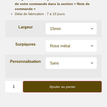
de votre commande dans la section « Note de
commande »
Délai de fabrication :
7 à 10 jours
Largeur
Surpiqures
Personnalisation
quantité
de
Ajouter au panier
Bracelet
lanière
Framboise