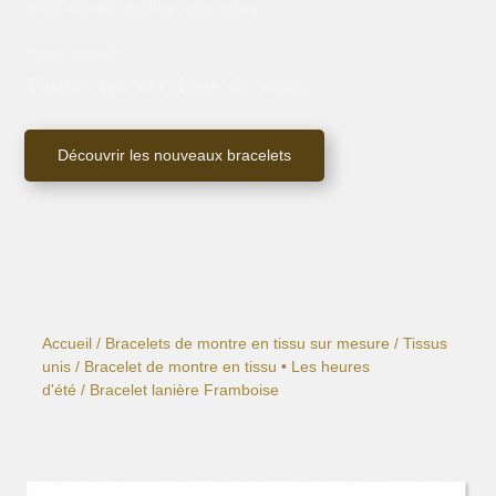
Votre montre évolue avec vous.
Votre montre.
Toutes les versions de vous.
Découvrir les nouveaux bracelets
Accueil
/
Bracelets de montre en tissu sur mesure
/
Tissus
unis
/
Bracelet de montre en tissu • Les heures
d'été
/ Bracelet lanière Framboise