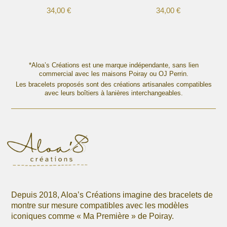
du
du
34,00
€
34,00
€
produit
produit
Ce
Ce
produit
produit
a
a
plusieurs
plusieurs
variations.
variations.
*Aloa’s Créations est une marque indépendante, sans lien
Les
commercial avec les maisons Poiray ou OJ Perrin.
Les
options
Les bracelets proposés sont des créations artisanales compatibles
options
avec leurs boîtiers à lanières interchangeables.
peuvent
peuvent
être
être
choisies
choisies
sur
sur
la
la
page
page
du
du
produit
produit
Depuis 2018, Aloa’s Créations imagine des bracelets de
montre sur mesure compatibles avec les modèles
iconiques comme « Ma Première » de Poiray.