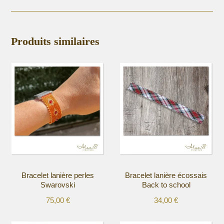
Produits similaires
Bracelet lanière perles
Bracelet lanière écossais
Swarovski
Back to school
75,00
€
34,00
€
Ce
Ce
produit
produit