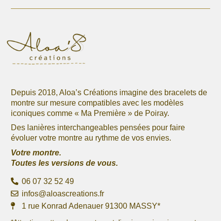
être
être
choisies
choisies
sur
sur
la
la
page
page
du
du
produit
produit
Depuis 2018, Aloa’s Créations imagine des bracelets de
montre sur mesure compatibles avec les modèles
iconiques comme « Ma Première » de Poiray.
Des lanières interchangeables pensées pour faire
évoluer votre montre au rythme de vos envies.
Votre montre.
Toutes les versions de vous.
06 07 32 52 49
infos@aloascreations.fr
1 rue Konrad Adenauer 91300 MASSY*