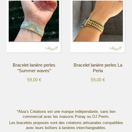
a
a
plusieurs
plusieurs
variations.
variations.
Les
Les
options
options
peuvent
peuvent
être
être
choisies
choisies
sur
sur
la
la
Bracelet lanière perles
Bracelet lanière perles La
page
page
“Summer waves”
Perla
du
du
produit
produit
59,00
€
59,00
€
Ce
Ce
produit
produit
a
a
plusieurs
plusieurs
variations.
variations.
*Aloa’s Créations est une marque indépendante, sans lien
Les
commercial avec les maisons Poiray ou OJ Perrin.
Les
options
Les bracelets proposés sont des créations artisanales compatibles
options
avec leurs boîtiers à lanières interchangeables.
peuvent
peuvent