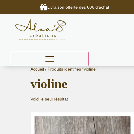
Livraison offerte dès 60€ d'achat
Aller
Accueil
/ Produits identifiés “violine”
au
violine
contenu
Voici le seul résultat