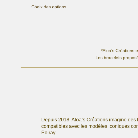
Ce
Choix des options
produit
a
plusieurs
variations.
Les
options
peuvent
*Aloa’s Créations 
être
Les bracelets proposé
choisies
sur
la
page
du
produit
Depuis 2018, Aloa’s Créations imagine des 
compatibles avec les modèles iconiques c
Poiray.