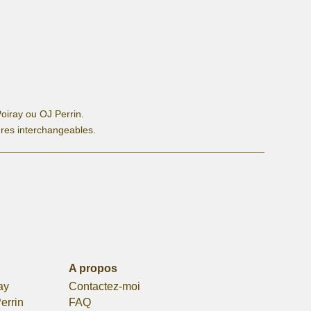
oiray ou OJ Perrin.
ères interchangeables.
A propos
ay
Contactez-moi
errin
FAQ