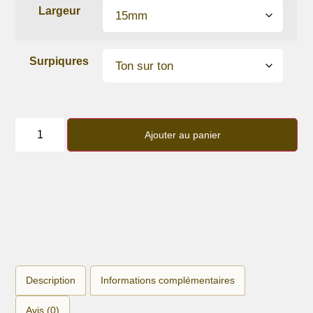
Largeur
Surpiqures
quantité
de
Ajouter au panier
Bracelet
lanière
cuir
de
vachette
Violine
gourmande
Description
Informations complémentaires
Avis (0)