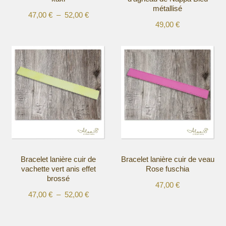
métallisé
Plage
47,00
€
–
52,00
€
49,00
€
de
Ce
Ce
prix :
produit
produit
47,00 €
a
a
à
plusieurs
plusieurs
52,00 €
variations.
variations.
Les
Les
options
options
peuvent
peuvent
être
être
choisies
choisies
sur
sur
la
la
Bracelet lanière cuir de
Bracelet lanière cuir de veau
page
page
vachette vert anis effet
Rose fuschia
du
du
brossé
produit
produit
47,00
€
Plage
47,00
€
–
52,00
€
Ce
Ce
de
produit
produit
prix :
a
a