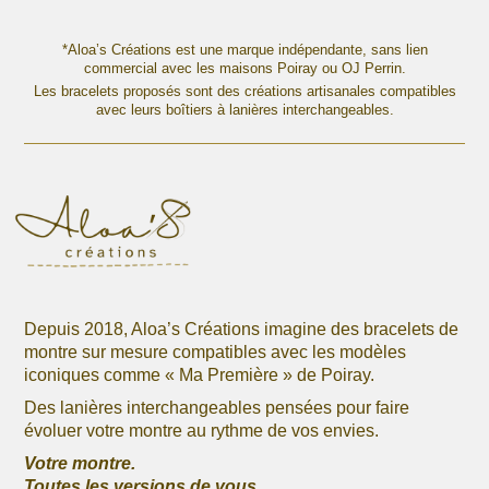
47,00 €
plusieurs
plusieurs
à
variations.
variations.
*Aloa’s Créations est une marque indépendante, sans lien
52,00 €
Les
commercial avec les maisons Poiray ou OJ Perrin.
Les
options
Les bracelets proposés sont des créations artisanales compatibles
options
avec leurs boîtiers à lanières interchangeables.
peuvent
peuvent
être
être
choisies
choisies
sur
sur
la
la
page
page
du
du
produit
produit
Depuis 2018, Aloa’s Créations imagine des bracelets de
montre sur mesure compatibles avec les modèles
iconiques comme « Ma Première » de Poiray.
Des lanières interchangeables pensées pour faire
évoluer votre montre au rythme de vos envies.
Votre montre.
Toutes les versions de vous.