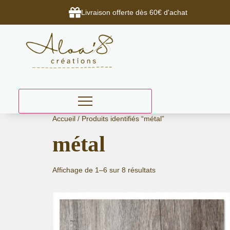
Livraison offerte dès 60€ d'achat
Aller
Accueil
/ Produits identifiés “métal”
au
métal
contenu
Affichage de 1–6 sur 8 résultats