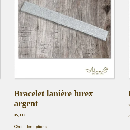
Bracelet lanière lurex
argent
35,00
€
Ce
Choix des options
produit