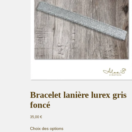
Bracelet lanière lurex gris
foncé
35,00
€
Ce
Choix des options
produit