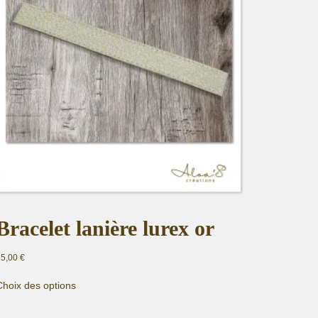
Bracelet lanière lurex or
35,00
€
Ce
Choix des options
produit
a