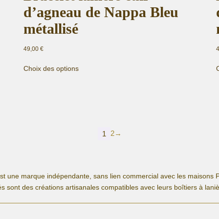
d’agneau de Nappa Bleu
métallisé
49,00
€
Ce
Choix des options
produit
a
plusieurs
variations.
Les
options
2
→
peuvent
1
être
choisies
sur
la
est une marque indépendante, sans lien commercial avec les maisons P
page
s sont des créations artisanales compatibles avec leurs boîtiers à lani
du
produit