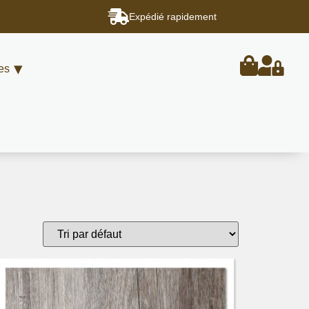
Expédié rapidement
es