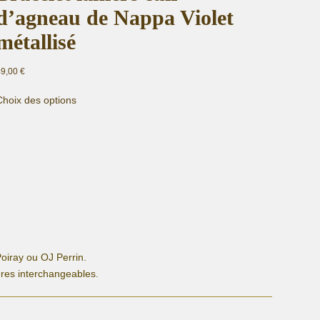
d’agneau de Nappa Violet
métallisé
49,00
€
Ce
Choix des options
produit
a
plusieurs
variations.
Les
options
peuvent
être
choisies
sur
la
oiray ou OJ Perrin.
page
ères interchangeables.
du
produit