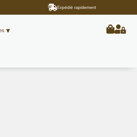
Expédié rapidement
es