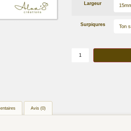
Largeur
Surpiqures
quantité
de
Bracelet
lanière
cuir
d'agneau
de
Nappa
Violet
métallisé
entaires
Avis (0)