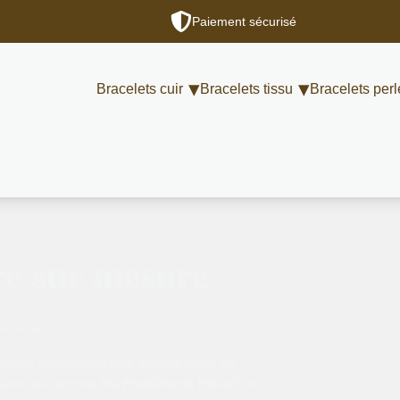
Paiement sécurisé
Bracelets cuir
Bracelets tissu
Bracelets perl
re sur mesure
le version.
ations
sont conçus pour accompagner les
 avec les montres
Ma Première de Poiray*
ou