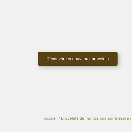
Steel d’OJ Perrin*
.
Cuir, tissu, perles : chaque matière accompagne un
Votre montre évolue avec vous.
Votre montre.
Toutes les versions de vous.
Découvrir les nouveaux bracelets
Accueil
/
Bracelets de montre cuir sur mesure