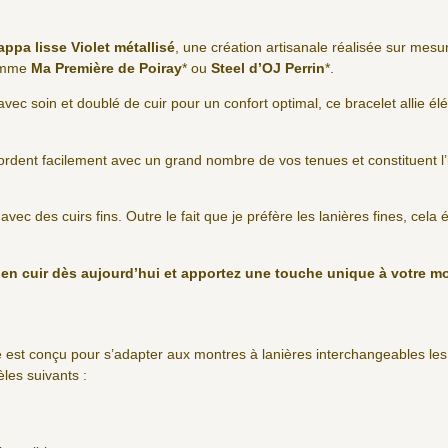
appa lisse Violet métallisé
, une création artisanale réalisée sur me
comme
Ma Première de Poiray
* ou
Steel d’OJ Perrin
*.
avec soin et doublé de cuir pour un confort optimal, ce bracelet allie élé
cordent facilement avec un grand nombre de vos tenues et constituent l
r avec des cuirs fins. Outre le fait que je préfère les lanières fines, cela
e en cuir dès aujourd’hui et apportez une touche unique à votre m
 est conçu pour s’adapter aux montres à lanières interchangeables le
es suivants :