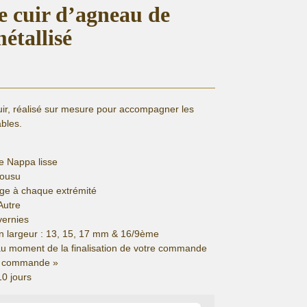
re cuir d’agneau de
étallisé
uir, réalisé sur mesure pour accompagner les
bles.
e Nappa lisse
cousu
ge à chaque extrémité
Autre
vernies
n largeur : 13, 15, 17 mm & 16/9ème
au moment de la finalisation de votre commande
de commande »
10 jours