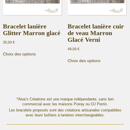
Bracelet lanière
Bracelet lanière cuir
Glitter Marron glacé
de veau Marron
Glacé Verni
35,00
€
49,00
€
Ce
Choix des options
produit
Ce
Choix des options
a
produit
plusieurs
a
variations.
plusieurs
Les
variations.
options
Les
peuvent
options
être
peuvent
*Aloa’s Créations est une marque indépendante, sans lien
commercial avec les maisons Poiray ou OJ Perrin.
choisies
être
Les bracelets proposés sont des créations artisanales compatibles
sur
choisies
avec leurs boîtiers à lanières interchangeables.
la
sur
page
la
du
page