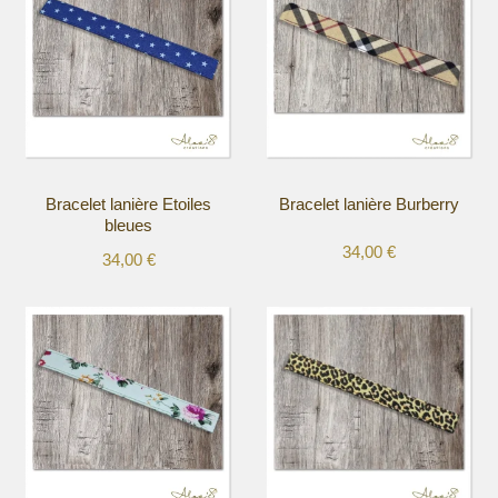
Bracelet lanière Etoiles
Bracelet lanière Burberry
bleues
34,00
€
34,00
€
Ce
Ce
produit
produit
a
a
plusieurs
plusieurs
variations.
variations.
Les
Les
options
options
peuvent
peuvent
être
être
choisies
choisies