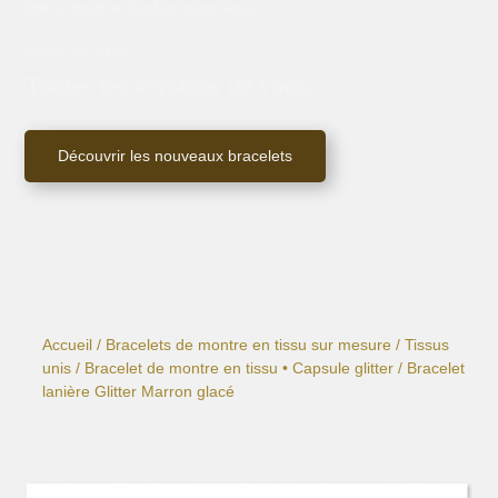
Votre montre évolue avec vous.
Votre montre.
Toutes les versions de vous.
Découvrir les nouveaux bracelets
Accueil
/
Bracelets de montre en tissu sur mesure
/
Tissus
unis
/
Bracelet de montre en tissu • Capsule glitter
/ Bracelet
lanière Glitter Marron glacé