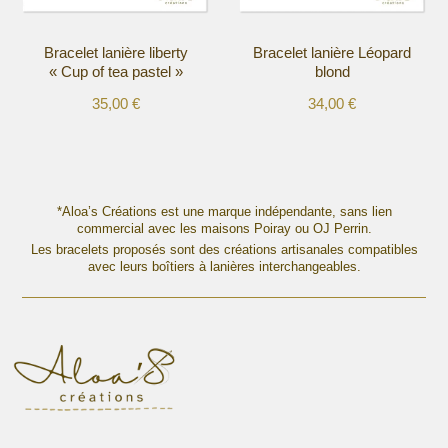
sur
sur
la
la
Bracelet lanière liberty
Bracelet lanière Léopard
page
page
« Cup of tea pastel »
blond
du
du
produit
produit
35,00
€
34,00
€
Ce
Ce
produit
produit
a
a
plusieurs
plusieurs
variations.
variations.
*Aloa’s Créations est une marque indépendante, sans lien
Les
commercial avec les maisons Poiray ou OJ Perrin.
Les
options
Les bracelets proposés sont des créations artisanales compatibles
options
avec leurs boîtiers à lanières interchangeables.
peuvent
peuvent
être
être
choisies
choisies
sur
sur
la
la
page
page
du
du
produit
produit