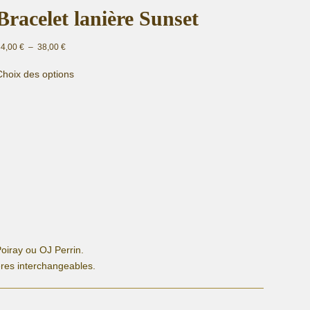
Bracelet lanière Sunset
Plage
34,00
€
–
38,00
€
de
Ce
prix :
Choix des options
produit
34,00 €
a
à
plusieurs
38,00 €
variations.
Les
options
peuvent
être
choisies
sur
la
page
oiray ou OJ Perrin.
du
ères interchangeables.
produit