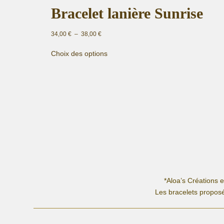
Bracelet lanière Sunrise
Plage
34,00
€
–
38,00
€
de
Ce
prix :
Choix des options
produit
34,00 €
a
à
plusieurs
38,00 €
variations.
Les
options
peuvent
être
choisies
sur
la
page
*Aloa’s Créations 
du
Les bracelets proposé
produit