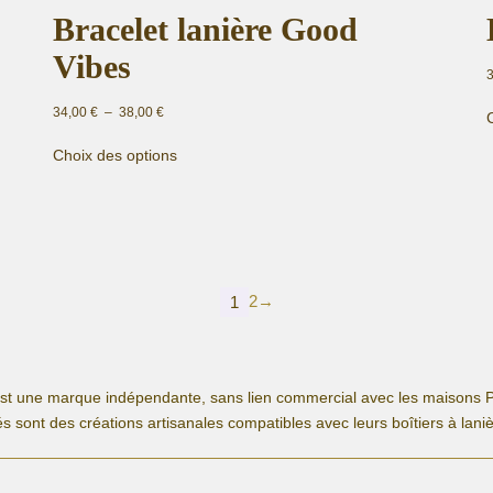
Bracelet lanière Good
Vibes
Plage
34,00
€
–
38,00
€
de
Ce
prix :
Choix des options
produit
34,00 €
a
à
plusieurs
38,00 €
variations.
Les
options
2
→
peuvent
1
être
choisies
sur
la
est une marque indépendante, sans lien commercial avec les maisons P
page
s sont des créations artisanales compatibles avec leurs boîtiers à lani
du
produit