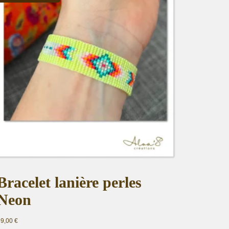
Bracelet lanière perles
Neon
59,00
€