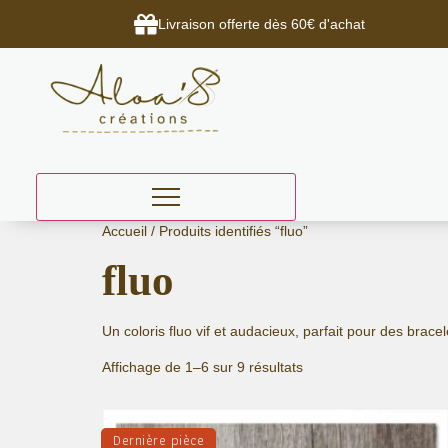
Livraison offerte dès 60€ d'achat
Aller
Accueil
/ Produits identifiés “fluo”
au
fluo
contenu
Un coloris fluo vif et audacieux, parfait pour des bracel
Affichage de 1–6 sur 9 résultats
Dernière pièce