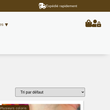
Expédié rapidement
es
Plusieurs coloris