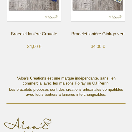
peuvent
peuvent
être
être
choisies
choisies
sur
sur
la
la
Bracelet lanière Cravate
Bracelet lanière Ginkgo vert
page
page
du
du
34,00
€
34,00
€
produit
produit
Ce
Ce
produit
produit
a
a
plusieurs
plusieurs
variations.
variations.
*Aloa’s Créations est une marque indépendante, sans lien
Les
commercial avec les maisons Poiray ou OJ Perrin.
Les
options
Les bracelets proposés sont des créations artisanales compatibles
options
avec leurs boîtiers à lanières interchangeables.
peuvent
peuvent
être
être
choisies
choisies
sur
sur
la
la
page
page