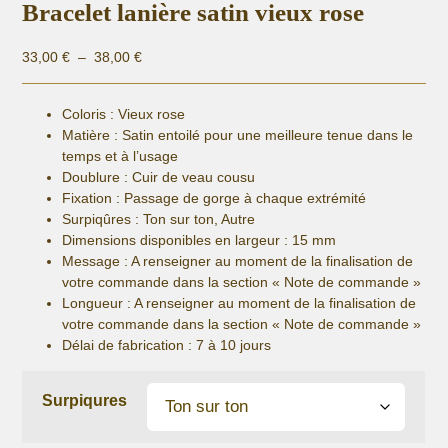
Bracelet lanière satin vieux rose
Plage
33,00
€
–
38,00
€
de
prix :
Coloris : Vieux rose
33,00 €
Matière :
Satin entoilé pour une meilleure tenue dans le
à
temps et à l’usage
38,00 €
Doublure : Cuir de veau cousu
Fixation :
Passage de gorge à chaque extrémité
Surpiqûres : Ton sur ton, Autre
Dimensions disponibles en largeur : 15 mm
Message : A renseigner au moment de la finalisation de
votre commande dans la section « Note de commande »
Longueur
: A renseigner au moment de la finalisation de
votre commande dans la section « Note de commande »
Délai de fabrication :
7 à 10 jours
Surpiqures