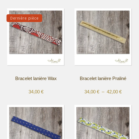
Dernière pièce
Bracelet lanière Wax
Bracelet lanière Praliné
Plage
34,00
€
34,00
€
–
42,00
€
Ce
Ce
de
produit
produit
prix :
a
a
34,00 €
plusieurs
plusieurs
à
variations.
variations.
42,00 €
Les
Les
options
options