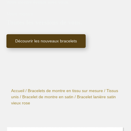
Votre montre évolue avec vous.
Votre montre.
Toutes les versions de vous.
Découvrir les nouveaux bracelets
Accueil
/
Bracelets de montre en tissu sur mesure
/
Tissus
unis
/
Bracelet de montre en satin
/ Bracelet lanière satin
vieux rose