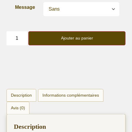
Message
quantité
de
Ajouter au panier
Bracelet
lanière
satin
vieux
rose
Description
Informations complémentaires
Avis (0)
Description