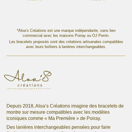
Ce
Ce
produit
produit
a
a
plusieurs
plusieurs
variations.
variations.
*Aloa’s Créations est une marque indépendante, sans lien
Les
commercial avec les maisons Poiray ou OJ Perrin.
Les
options
Les bracelets proposés sont des créations artisanales compatibles
options
avec leurs boîtiers à lanières interchangeables.
peuvent
peuvent
être
être
choisies
choisies
sur
sur
la
la
page
page
du
du
produit
produit
Depuis 2018, Aloa’s Créations imagine des bracelets de
montre sur mesure compatibles avec les modèles
iconiques comme « Ma Première » de Poiray.
Des lanières interchangeables pensées pour faire