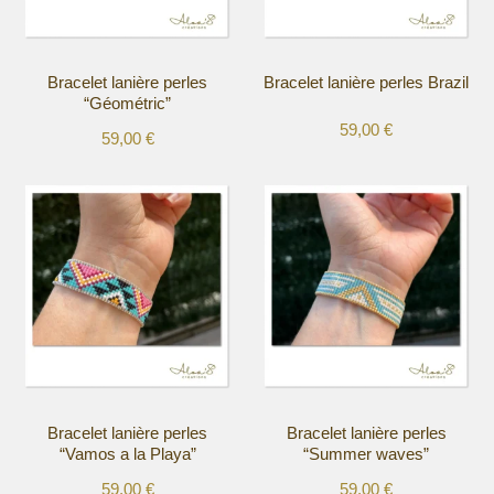
Bracelet lanière perles
Bracelet lanière perles Brazil
“Géométric”
59,00
€
59,00
€
Ce
Ce
produit
produit
a
a
plusieurs
plusieurs
variations.
variations.
Les
Les
options
options
peuvent
peuvent
être
être
choisies
choisies
sur
sur
la
la
Bracelet lanière perles
Bracelet lanière perles
page
page
“Vamos a la Playa”
“Summer waves”
du
du
produit
produit
59,00
€
59,00
€