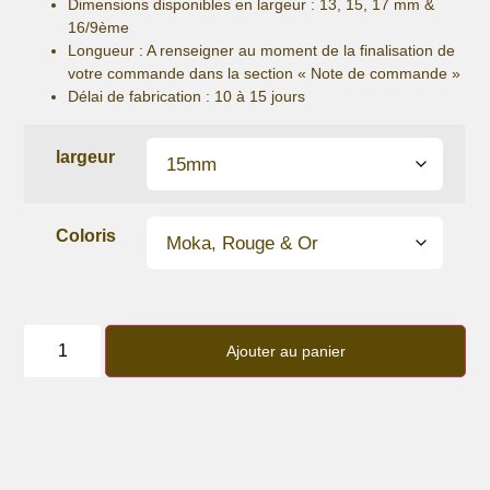
Dimensions disponibles en largeur : 13, 15, 17 mm &
16/9ème
Longueur
: A renseigner au moment de la finalisation de
votre commande dans la section « Note de commande »
Délai de fabrication :
10 à 15 jours
largeur
Coloris
quantité
de
Ajouter au panier
Bracelet
lanière
perles
Love