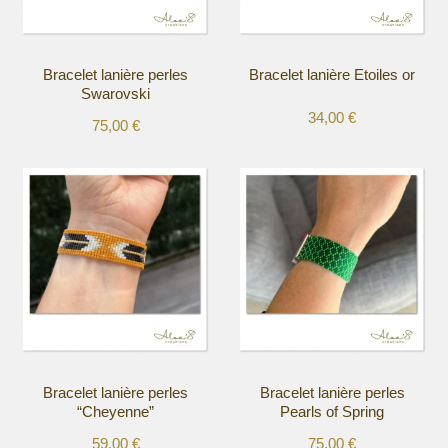
Bracelet lanière perles
Bracelet lanière Etoiles or
Swarovski
34,00
€
75,00
€
Ce
Ce
produit
produit
a
a
plusieurs
plusieurs
variations.
variations.
Les
Les
options
options
peuvent
peuvent
être
être
choisies
choisies
sur
sur
la
la
Bracelet lanière perles
Bracelet lanière perles
page
page
“Cheyenne”
Pearls of Spring
du
du
produit
produit
59,00
€
75,00
€