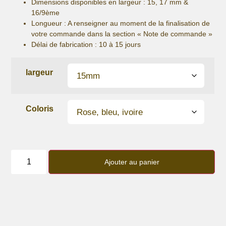
Dimensions disponibles en largeur : 15, 17 mm &
16/9ème
Longueur
: A renseigner au moment de la finalisation de
votre commande dans la section « Note de commande »
Délai de fabrication :
10 à 15 jours
largeur
Coloris
quantité
de
Ajouter au panier
Bracelet
lanière
perles
Brazil