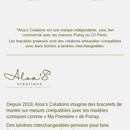
Ce
Ce
produit
produit
a
a
plusieurs
plusieurs
variations.
variations.
*Aloa’s Créations est une marque indépendante, sans lien
Les
commercial avec les maisons Poiray ou OJ Perrin.
Les
options
Les bracelets proposés sont des créations artisanales compatibles
options
avec leurs boîtiers à lanières interchangeables.
peuvent
peuvent
être
être
choisies
choisies
sur
sur
la
la
page
page
du
du
produit
produit
Depuis 2018, Aloa’s Créations imagine des bracelets de
montre sur mesure compatibles avec les modèles
iconiques comme « Ma Première » de Poiray.
Des lanières interchangeables pensées pour faire