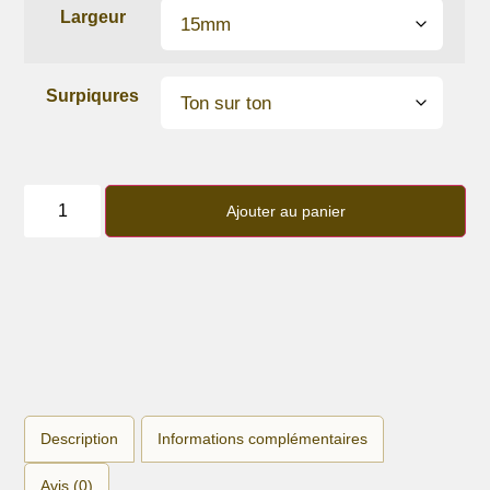
Largeur
Surpiqures
quantité
de
Ajouter au panier
Bracelet
lanière
cuir
de
veau
Blue
Storm
Description
Informations complémentaires
Avis (0)