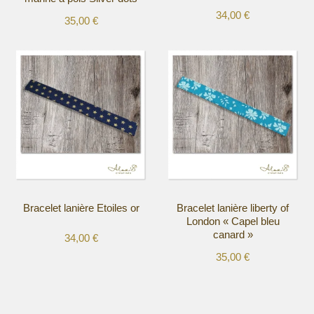
34,00
€
35,00
€
Ce
Ce
produit
produit
a
a
plusieurs
plusieurs
variations.
variations.
Les
Les
options
options
peuvent
peuvent
être
être
choisies
choisies
sur
sur
la
la
Bracelet lanière Etoiles or
Bracelet lanière liberty of
page
page
London « Capel bleu
du
du
canard »
34,00
€
produit
produit
35,00
€
Ce
Ce
produit
produit
a
a