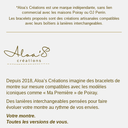
plusieurs
plusieurs
variations.
variations.
*Aloa’s Créations est une marque indépendante, sans lien
Les
commercial avec les maisons Poiray ou OJ Perrin.
Les
options
Les bracelets proposés sont des créations artisanales compatibles
options
avec leurs boîtiers à lanières interchangeables.
peuvent
peuvent
être
être
choisies
choisies
sur
sur
la
la
page
page
du
du
produit
produit
Depuis 2018, Aloa’s Créations imagine des bracelets de
montre sur mesure compatibles avec les modèles
iconiques comme « Ma Première » de Poiray.
Des lanières interchangeables pensées pour faire
évoluer votre montre au rythme de vos envies.
Votre montre.
Toutes les versions de vous.