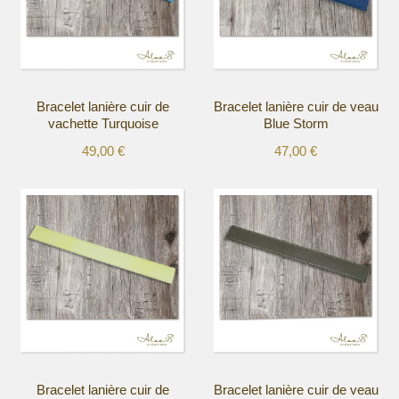
Bracelet lanière cuir de
Bracelet lanière cuir de veau
vachette Turquoise
Blue Storm
49,00
€
47,00
€
Ce
Ce
produit
produit
a
a
plusieurs
plusieurs
variations.
variations.
Les
Les
options
options
peuvent
peuvent
être
être
choisies
choisies
sur
sur
la
la
Bracelet lanière cuir de
Bracelet lanière cuir de veau
page
page