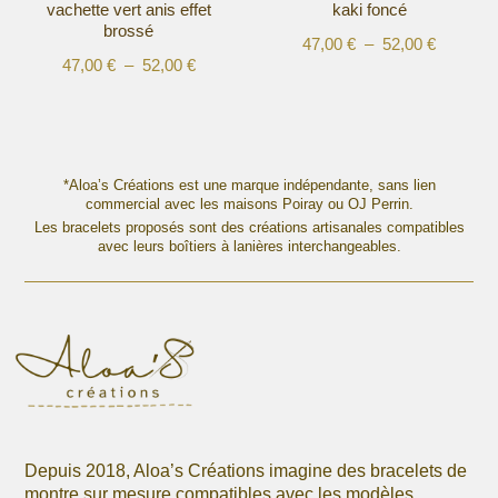
vachette vert anis effet
kaki foncé
du
du
brossé
produit
produit
Plage
47,00
€
–
52,00
€
Plage
47,00
€
–
52,00
€
de
Ce
Ce
de
prix :
produit
produit
prix :
47,00 €
a
a
47,00 €
à
plusieurs
plusieurs
à
52,00 €
variations.
variations.
*Aloa’s Créations est une marque indépendante, sans lien
52,00 €
Les
commercial avec les maisons Poiray ou OJ Perrin.
Les
options
Les bracelets proposés sont des créations artisanales compatibles
options
avec leurs boîtiers à lanières interchangeables.
peuvent
peuvent
être
être
choisies
choisies
sur
sur
la
la
page
page
du
du
produit
produit
Depuis 2018, Aloa’s Créations imagine des bracelets de
montre sur mesure compatibles avec les modèles