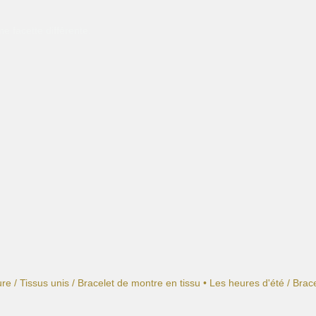
e facette différente.
ure
/
Tissus unis
/
Bracelet de montre en tissu • Les heures d'été
/ Brace