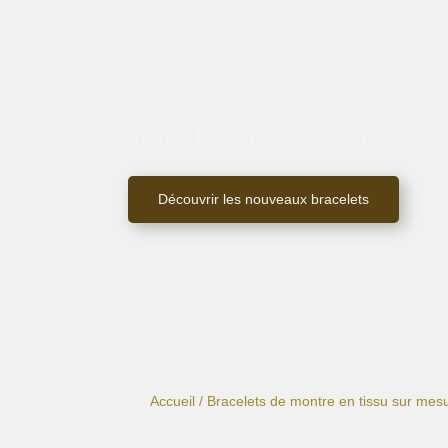
Steel d’OJ Perrin*
.
Cuir, tissu, perles : chaque matière accompagne un
Votre montre évolue avec vous.
Votre montre.
Toutes les versions de vous.
Découvrir les nouveaux bracelets
Accueil
/
Bracelets de montre en tissu sur mes