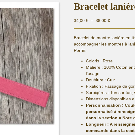
Bracelet laniè
Plage
34,00
€
–
38,00
€
de
prix :
Bracelet de montre lanière en t
34,00 €
accompagner les montres à lan
à
Perrin.
38,00 €
Coloris : Rose
Matière :
100% Coton entoi
l’usage
Doublure : Cuir
Fixation :
Passage de gor
Surpiqûres : Ton sur ton, 
Dimensions disponibles e
Personnalisation : Cou
personnalisé
à renseign
dans la section « Note
Longueur
: A renseigne
commande dans la sect