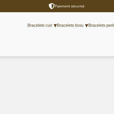
Paiement sécurisé
Bracelets cuir
Bracelets tissu
Bracelets perl
re sur mesure
le version.
ations
sont conçus pour accompagner les
 avec les montres
Ma Première de Poiray*
ou