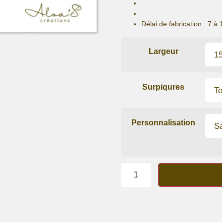
Délai de fabrication :
7 à 
Largeur
Surpiqures
Personnalisation
quantité
de
Bracelet
lanière
China
Pink