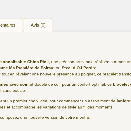
entaires
Avis (0)
ersonnalisable China Pink
, une création artisanale réalisée sur mes
comme
Ma Première de Poiray
* ou
Steel d’OJ Perrin
*.
er tout en révélant une nouvelle présence au poignet, ce bracelet trans
nnés avec soin
et doublé de cuir pour un confort optimal, ce
bracelet
nt sans boucle.
uvent un premier choix idéal pour commencer un assortiment de
lanièr
ues et accompagne les variations de style au fil des moments.
t composez une nouvelle version de votre montre.