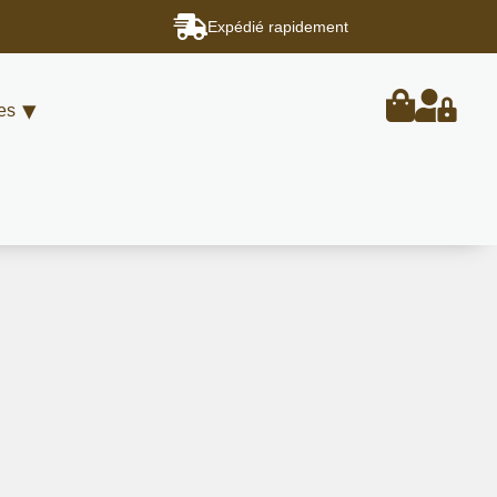
Expédié rapidement
es