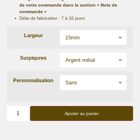
de votre commande dans la section « Note de
commande »
Délai de fabrication :
7 à 10 jours
Largeur
Surpiqures
Personnalisation
quantité
de
Ajouter au panier
Bracelet
lanière
Bleu
Gris