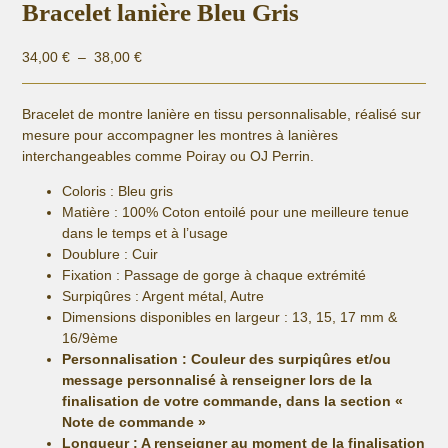
Bracelet lanière Bleu Gris
Plage
34,00
€
–
38,00
€
de
prix :
Bracelet de montre lanière en tissu personnalisable, réalisé sur
34,00 €
mesure pour accompagner les montres à lanières
à
interchangeables comme Poiray ou OJ Perrin.
38,00 €
Coloris : Bleu gris
Matière :
100% Coton entoilé pour une meilleure tenue
dans le temps et à l’usage
Doublure : Cuir
Fixation :
Passage de gorge à chaque extrémité
Surpiqûres : Argent métal, Autre
Dimensions disponibles en largeur : 13, 15, 17 mm &
16/9ème
Personnalisation : Couleur des surpiqûres et/ou
message personnalisé
à renseigner lors de la
finalisation de votre commande, dans la section «
Note de commande »
Longueur
: A renseigner au moment de la finalisation