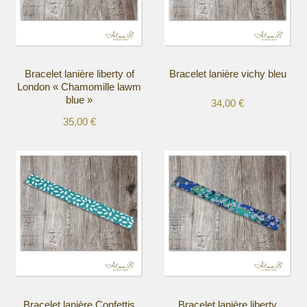
Bracelet lanière liberty of
Bracelet lanière vichy bleu
London « Chamomille lawm
blue »
34,00
€
35,00
€
Ce
Ce
produit
produit
a
a
plusieurs
plusieurs
variations.
variations.
Les
Les
options
options
peuvent
peuvent
être
être
choisies
choisies
sur
sur
la
la
Bracelet lanière Confettis
Bracelet lanière liberty