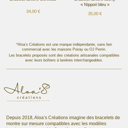
page
page
« Nippori bleu »
du
du
34,00
€
produit
produit
35,00
€
Ce
Ce
produit
produit
a
a
plusieurs
plusieurs
variations.
variations.
*Aloa’s Créations est une marque indépendante, sans lien
Les
commercial avec les maisons Poiray ou OJ Perrin.
Les
options
Les bracelets proposés sont des créations artisanales compatibles
options
avec leurs boîtiers à lanières interchangeables.
peuvent
peuvent
être
être
choisies
choisies
sur
sur
la
la
page
page
du
du
produit
produit
Depuis 2018, Aloa’s Créations imagine des bracelets de
montre sur mesure compatibles avec les modèles