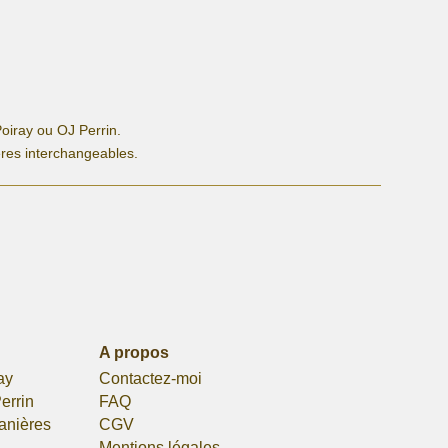
oiray ou OJ Perrin.
ères interchangeables.
A propos
ay
Contactez-moi
errin
FAQ
lanières
CGV
Mentions légales