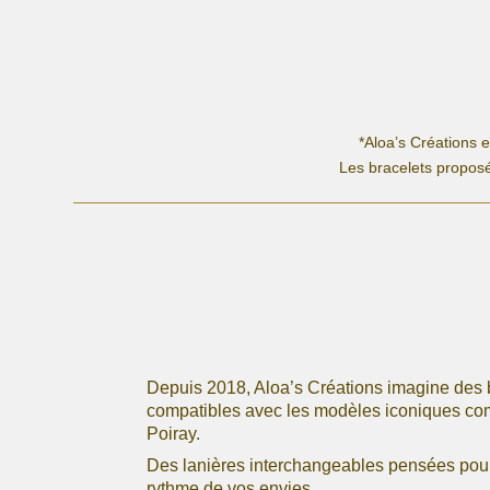
a
plusieurs
variations.
Les
options
peuvent
*Aloa’s Créations 
être
Les bracelets proposé
choisies
sur
la
page
du
produit
Depuis 2018, Aloa’s Créations imagine des 
compatibles avec les modèles iconiques c
Poiray.
Des lanières interchangeables pensées pour 
rythme de vos envies.