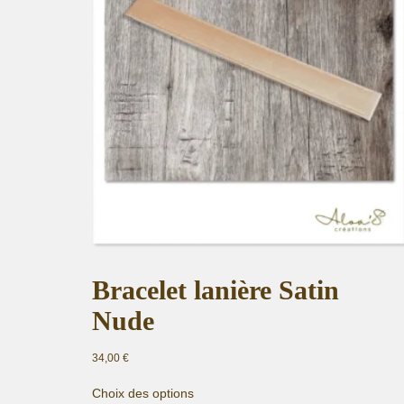
Bracelet lanière Satin
Nude
34,00
€
Ce
Choix des options
produit