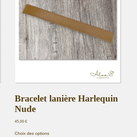
Bracelet lanière Harlequin
Nude
45,00
€
Ce
Choix des options
produit