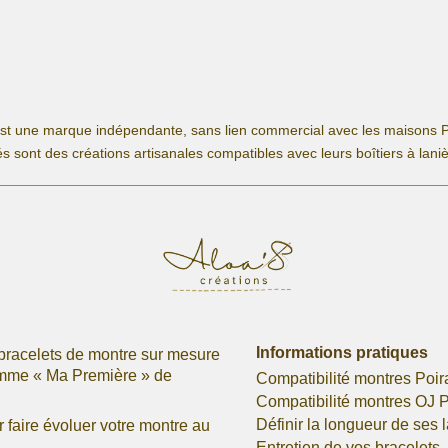
a
plusieurs
variations.
Les
options
peuvent
est une marque indépendante, sans lien commercial avec les maisons P
être
s sont des créations artisanales compatibles avec leurs boîtiers à lani
choisies
sur
la
page
du
produit
Informations pratiques
bracelets de montre sur mesure
omme « Ma Première » de
Compatibilité montres Poir
Compatibilité montres OJ P
Définir la longueur de ses 
faire évoluer votre montre au
Entretien de vos bracelets