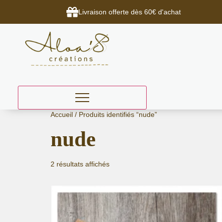
Livraison offerte dès 60€ d'achat
Aller
Accueil
/ Produits identifiés “nude”
au
nude
contenu
2 résultats affichés