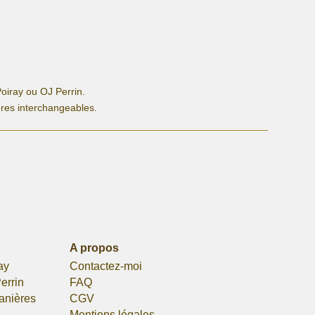
oiray ou OJ Perrin.
ères interchangeables.
A propos
ay
Contactez-moi
errin
FAQ
lanières
CGV
Mentions légales