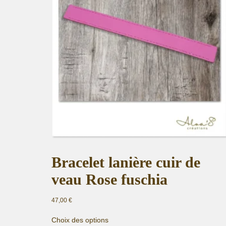
Bracelet lanière cuir de
veau Rose fuschia
47,00
€
Ce
Choix des options
produit