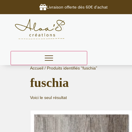
Livraison offerte dès 60€ d'achat
Aller
Accueil
/ Produits identifiés “fuschia”
au
fuschia
contenu
Voici le seul résultat