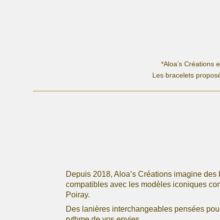
a
plusieurs
variations.
Les
options
peuvent
*Aloa’s Créations 
être
Les bracelets proposé
choisies
sur
la
page
du
produit
Depuis 2018, Aloa’s Créations imagine des 
compatibles avec les modèles iconiques c
Poiray.
Des lanières interchangeables pensées pour 
rythme de vos envies.