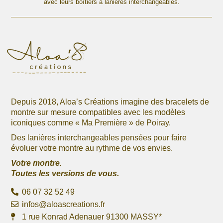
avec leurs boîtiers à lanières interchangeables.
sur
la
page
du
produit
Depuis 2018, Aloa’s Créations imagine des bracelets de
montre sur mesure compatibles avec les modèles
iconiques comme « Ma Première » de Poiray.
Des lanières interchangeables pensées pour faire
évoluer votre montre au rythme de vos envies.
Votre montre.
Toutes les versions de vous.
06 07 32 52 49
infos@aloascreations.fr
1 rue Konrad Adenauer 91300 MASSY*