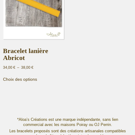
Bracelet lanière
Abricot
Plage
34,00
€
–
38,00
€
de
Ce
prix :
Choix des options
produit
34,00 €
a
à
plusieurs
38,00 €
variations.
Les
options
peuvent
*Aloa’s Créations est une marque indépendante, sans lien
commercial avec les maisons Poiray ou OJ Perrin.
être
Les bracelets proposés sont des créations artisanales compatibles
choisies