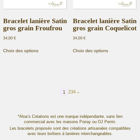
page
page
du
du
produit
produit
Bracelet lanière Satin
Bracelet lanière Satin
gros grain Froufrou
gros grain Coquelicot
34,00
€
34,00
€
Ce
Ce
Choix des options
Choix des options
produit
produit
a
a
plusieurs
plusieurs
variations.
variations.
Les
Les
options
options
2
3
4
→
peuvent
peuvent
1
être
être
choisies
choisies
sur
sur
*Aloa’s Créations est une marque indépendante, sans lien
la
la
commercial avec les maisons Poiray ou OJ Perrin.
page
page
Les bracelets proposés sont des créations artisanales compatibles
du
du
avec leurs boîtiers à lanières interchangeables.
produit
produit