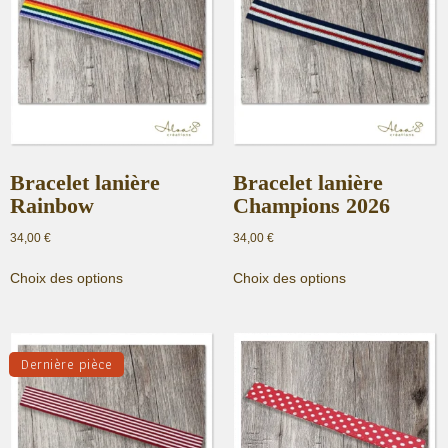
Bracelet lanière
Bracelet lanière
Rainbow
Champions 2026
34,00
€
34,00
€
Ce
Ce
Choix des options
Choix des options
produit
produit
a
a
plusieurs
plusieurs
variations.
variations.
Dernière pièce
Les
Les
options
options
peuvent
peuvent
être
être