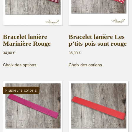
choisies
choisies
sur
sur
la
la
page
page
du
du
produit
produit
Bracelet lanière
Bracelet lanière Les
Marinière Rouge
p’tits pois sont rouge
34,00
€
35,00
€
Ce
Ce
Choix des options
Choix des options
produit
produit
a
a
plusieurs
plusieurs
variations.
variations.
Plusieurs coloris
Les
Les
options
options
peuvent
peuvent
être
être
choisies
choisies
sur
sur
la
la