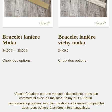
Bracelet lanière
Bracelet lanière
Moka
vichy moka
Plage
34,00
€
–
38,00
€
34,00
€
de
Ce
Ce
prix :
Choix des options
Choix des options
produit
produit
34,00 €
a
a
à
plusieurs
plusieurs
38,00 €
variations.
variations.
Les
Les
options
options
peuvent
peuvent
*Aloa’s Créations est une marque indépendante, sans lien
commercial avec les maisons Poiray ou OJ Perrin.
être
être
Les bracelets proposés sont des créations artisanales compatibles
choisies
choisies
avec leurs boîtiers à lanières interchangeables.
sur
sur