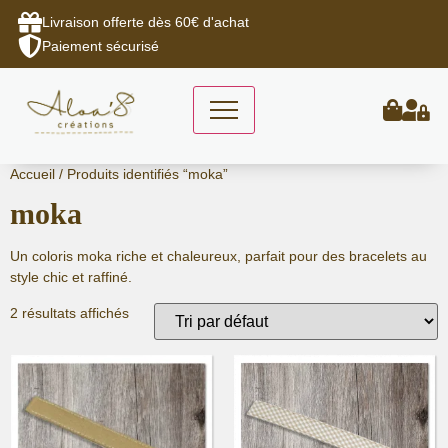
Livraison offerte dès 60€ d'achat
Paiement sécurisé
Aller
Accueil
/ Produits identifiés “moka”
au
moka
contenu
Un coloris moka riche et chaleureux, parfait pour des bracelets au
style chic et raffiné.
2 résultats affichés