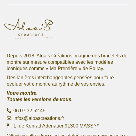
la
la
page
page
du
du
produit
produit
Depuis 2018, Aloa’s Créations imagine des bracelets de
montre sur mesure compatibles avec les modèles
iconiques comme « Ma Première » de Poiray.
Des lanières interchangeables pensées pour faire
évoluer votre montre au rythme de vos envies.
Votre montre.
Toutes les versions de vous.
06 07 32 52 49
infos@aloascreations.fr
1 rue Konrad Adenauer 91300 MASSY*
*Attention cette adresse est un atelier, je reçois uniquement sur