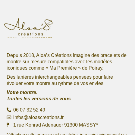
page
la
du
page
produit
du
produit
Depuis 2018, Aloa’s Créations imagine des bracelets de
montre sur mesure compatibles avec les modèles
iconiques comme « Ma Première » de Poiray.
Des lanières interchangeables pensées pour faire
évoluer votre montre au rythme de vos envies.
Votre montre.
Toutes les versions de vous.
06 07 32 52 49
infos@aloascreations.fr
1 rue Konrad Adenauer 91300 MASSY*
*Attention cette adresse est un atelier, je reçois uniquement sur