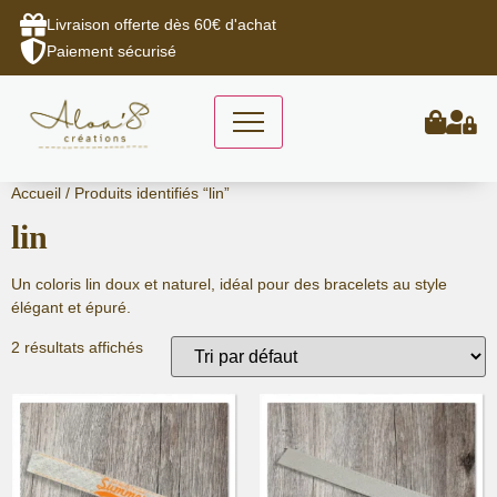
Livraison offerte dès 60€ d'achat
Paiement sécurisé
Aller
Accueil
/ Produits identifiés “lin”
au
lin
contenu
Un coloris lin doux et naturel, idéal pour des bracelets au style
élégant et épuré.
2 résultats affichés