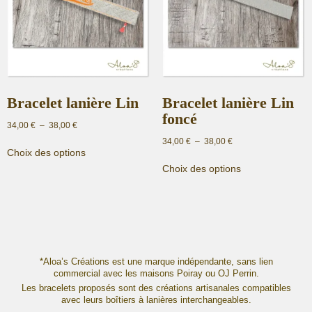
Bracelet lanière Lin
Bracelet lanière Lin
foncé
Plage
34,00
€
–
38,00
€
de
Plage
34,00
€
–
38,00
€
Ce
prix :
Choix des options
de
produit
Ce
34,00 €
prix :
Choix des options
a
produit
à
34,00 €
plusieurs
a
38,00 €
à
variations.
plusieurs
38,00 €
Les
variations.
options
Les
peuvent
options
être
peuvent
*Aloa’s Créations est une marque indépendante, sans lien
commercial avec les maisons Poiray ou OJ Perrin.
choisies
être
Les bracelets proposés sont des créations artisanales compatibles
sur
choisies
avec leurs boîtiers à lanières interchangeables.
la
sur