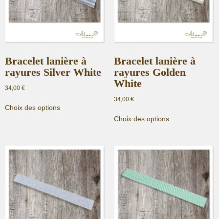
choisies
choisies
sur
sur
la
la
page
page
du
du
produit
produit
Bracelet lanière à
Bracelet lanière à
rayures Silver White
rayures Golden
White
34,00
€
34,00
€
Ce
Choix des options
produit
Ce
Choix des options
a
produit
plusieurs
a
variations.
plusieurs
Les
variations.
options
Les
peuvent
options
être
peuvent
choisies
être
sur
choisies
la
sur