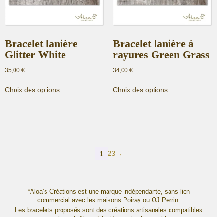
page
la
du
page
produit
du
produit
Bracelet lanière
Bracelet lanière à
Glitter White
rayures Green Grass
35,00
€
34,00
€
Ce
Ce
Choix des options
Choix des options
produit
produit
a
a
plusieurs
plusieurs
variations.
variations.
Les
Les
options
options
2
3
→
peuvent
peuvent
1
être
être
choisies
choisies
sur
sur
*Aloa’s Créations est une marque indépendante, sans lien
la
la
commercial avec les maisons Poiray ou OJ Perrin.
page
page
Les bracelets proposés sont des créations artisanales compatibles
du
du