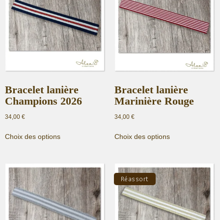
Bracelet lanière
Bracelet lanière
Champions 2026
Marinière Rouge
34,00
€
34,00
€
Ce
Ce
Choix des options
Choix des options
produit
produit
a
a
plusieurs
plusieurs
variations.
variations.
Réassort
Les
Les
options
options
peuvent
peuvent
être
être